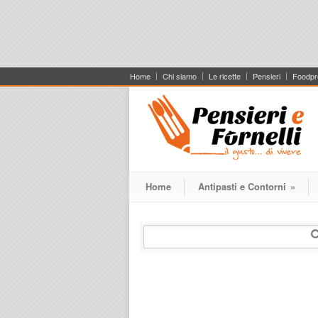
Home
Chi siamo
Le ricette
Pensieri
Foodpr
Home
Antipasti e Contorni
»