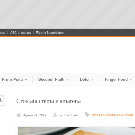
ess
ABC in cucina
Ricette Napoletane
Primi Piatti
»
Secondi Piatti
»
Dolci
»
Finger Food
»
Crostata crema e amarena
crema pasticcera
,
pasta frolla
Agosto 24, 2014
by Eva Scialò