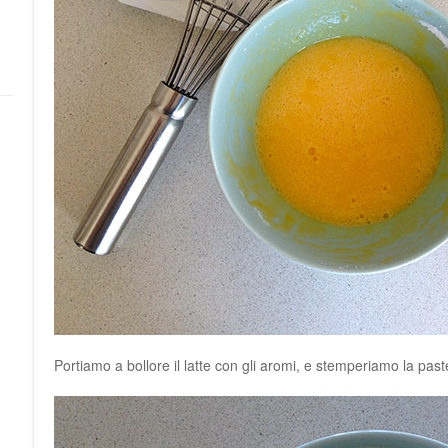
Portiamo a bollore il latte con gli aromi, e stemperiamo la past