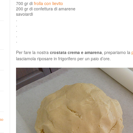
700 gr di
frolla con lievito
200 gr di confettura di amarene
savoiardi
.
.
.
.
.
Per fare la nostra
crostata crema e amarena
, prepariamo la
lasciamola riposare in frigorifero per un paio d’ore.
no