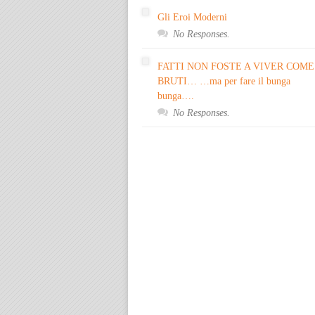
Gli Eroi Moderni
No Responses.
FATTI NON FOSTE A VIVER COME
BRUTI… …ma per fare il bunga
bunga….
No Responses.