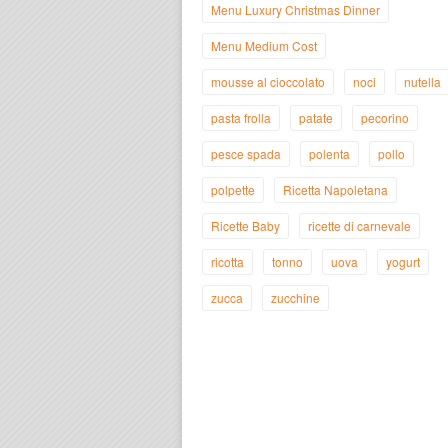
Menu Luxury Christmas Dinner
Menu Medium Cost
mousse al cioccolato
noci
nutella
pasta frolla
patate
pecorino
pesce spada
polenta
pollo
polpette
Ricetta Napoletana
Ricette Baby
ricette di carnevale
ricotta
tonno
uova
yogurt
zucca
zucchine