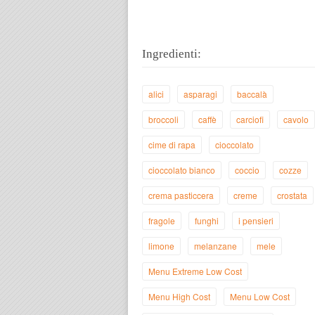
Ingredienti:
alici
asparagi
baccalà
broccoli
caffè
carciofi
cavolo
cime di rapa
cioccolato
cioccolato bianco
coccio
cozze
crema pasticcera
creme
crostata
fragole
funghi
i pensieri
limone
melanzane
mele
Menu Extreme Low Cost
Menu High Cost
Menu Low Cost