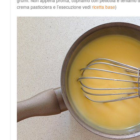
grumi. Non appena pronta, copriamo con pellicola e teniamo d
crema pasticciera e l’esecuzione vedi
ricetta base
)