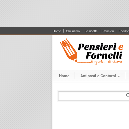
Home
Chi siamo
Le ricette
Pensieri
Foodpr
Home
Antipasti e Contorni
»