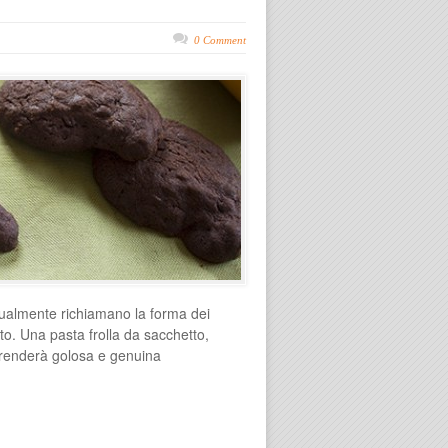
0 Comment
asualmente richiamano la forma dei
lto. Una pasta frolla da sacchetto,
e renderà golosa e genuina