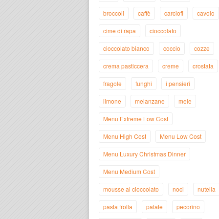
broccoli
caffè
carciofi
cavolo
cime di rapa
cioccolato
cioccolato bianco
coccio
cozze
crema pasticcera
creme
crostata
fragole
funghi
i pensieri
limone
melanzane
mele
Menu Extreme Low Cost
Menu High Cost
Menu Low Cost
Menu Luxury Christmas Dinner
Menu Medium Cost
mousse al cioccolato
noci
nutella
pasta frolla
patate
pecorino