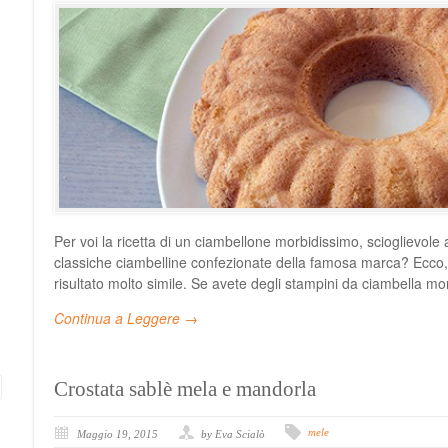
Per voi la ricetta di un ciambellone morbidissimo, scioglievole 
classiche ciambelline confezionate della famosa marca? Ecco, 
risultato molto simile. Se avete degli stampini da ciambella m
Continua a Leggere →
Crostata sablè mela e mandorla
mele
Maggio 19, 2015
by Eva Scialò