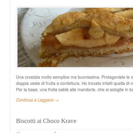
Una crostata molto semplice ma buonissima. Protagoniste le m
doppia veste di frutta e confettura. Ho trovato infatti quella d
Per la base, una frolla sablè alle mandorle, che si scioglie i
Continua a Leggere →
Biscotti ai Choco Krave