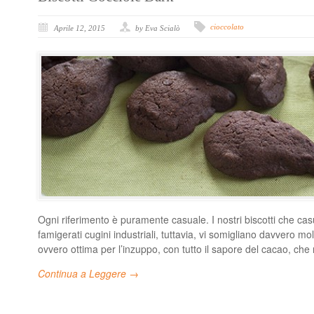
cioccolato
Aprile 12, 2015
by Eva Scialò
Ogni riferimento è puramente casuale. I nostri biscotti che c
famigerati cugini industriali, tuttavia, vi somigliano davvero mo
ovvero ottima per l’inzuppo, con tutto il sapore del cacao, ch
Continua a Leggere →