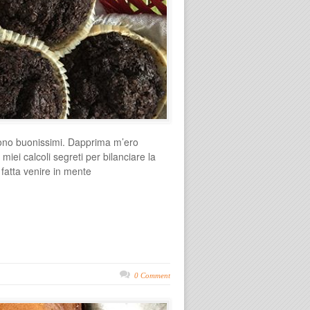
 sono buonissimi. Dapprima m’ero
miei calcoli segreti per bilanciare la
 fatta venire in mente
0 Comment