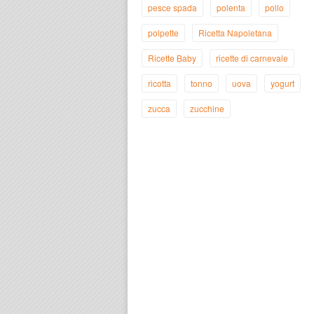
pesce spada
polenta
pollo
polpette
Ricetta Napoletana
Ricette Baby
ricette di carnevale
ricotta
tonno
uova
yogurt
zucca
zucchine