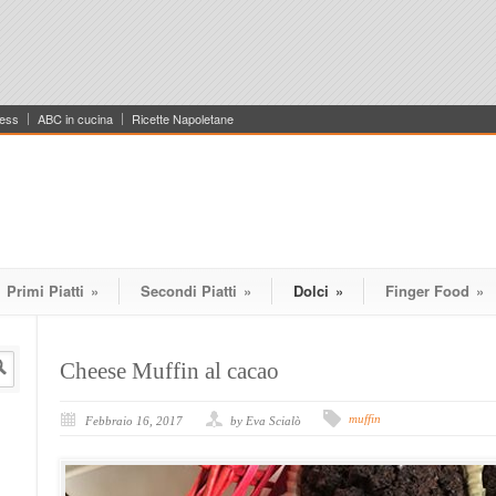
ess
ABC in cucina
Ricette Napoletane
Primi Piatti
»
Secondi Piatti
»
Dolci
»
Finger Food
»
Cheese Muffin al cacao
muffin
Febbraio 16, 2017
by Eva Scialò