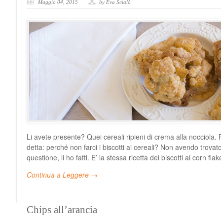
Maggio 04, 2015
by Eva Scialò
Li avete presente? Quei cereali ripieni di crema alla nocciola
detta: perché non farci i biscotti ai cereali? Non avendo trova
questione, li ho fatti. E’ la stessa ricetta dei biscotti ai corn f
Continua a Leggere →
Chips all’arancia