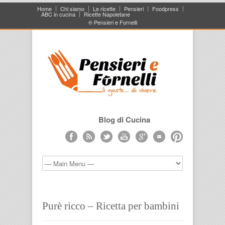
Home
Chi siamo
Le ricette
Pensieri
Foodpress
ABC in cucina
Ricette Napoletane
® Pensieri e Fornelli
Blog di Cucina
Purè ricco – Ricetta per bambini