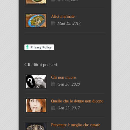
Alici marinate
Mag 15, 2017
Gli ultimi pensieri:
Chi non muore
Gen 30, 2020
Quello che le donne non dicono
Gen 25, 2017
Prevenire è meglio che curare