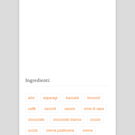
Ingredienti:
alici
asparagi
baccalà
broccoli
caffè
carciofi
cavolo
cime di rapa
cioccolato
cioccolato bianco
coccio
cozze
crema pasticcera
creme