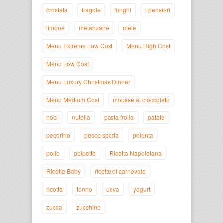
crostata
fragole
funghi
i pensieri
limone
melanzane
mele
Menu Extreme Low Cost
Menu High Cost
Menu Low Cost
Menu Luxury Christmas Dinner
Menu Medium Cost
mousse al cioccolato
noci
nutella
pasta frolla
patate
pecorino
pesce spada
polenta
pollo
polpette
Ricetta Napoletana
Ricette Baby
ricette di carnevale
ricotta
tonno
uova
yogurt
zucca
zucchine