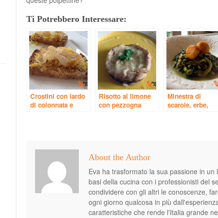
queste polpettine?
Ti Potrebbero Interessare:
Crostini con lardo
Risotto al limone
Minestra di
di colonnata e
con pezzogna
scarole, erbe,
limone
fagioli e polpett
di pane
About the Author
Eva ha trasformato la sua passione in un l
basi della cucina con i professionisti del 
condividere con gli altri le conoscenze, 
ogni giorno qualcosa in più dall'esperienz
caratteristiche che rende l'Italia grande n