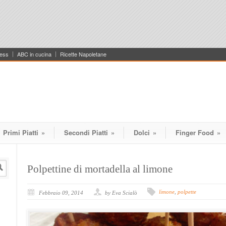
ess
ABC in cucina
Ricette Napoletane
Primi Piatti
»
Secondi Piatti
»
Dolci
»
Finger Food
»
Polpettine di mortadella al limone
limone
,
polpette
Febbraio 09, 2014
by Eva Scialò