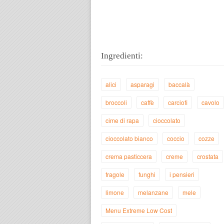
Ingredienti:
alici
asparagi
baccalà
broccoli
caffè
carciofi
cavolo
cime di rapa
cioccolato
cioccolato bianco
coccio
cozze
crema pasticcera
creme
crostata
fragole
funghi
i pensieri
limone
melanzane
mele
Menu Extreme Low Cost