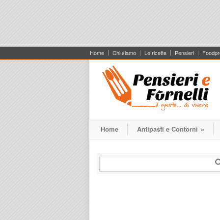
Home
Chi siamo
Le ricette
Pensieri
Foodpr
Home
Antipasti e Contorni
»