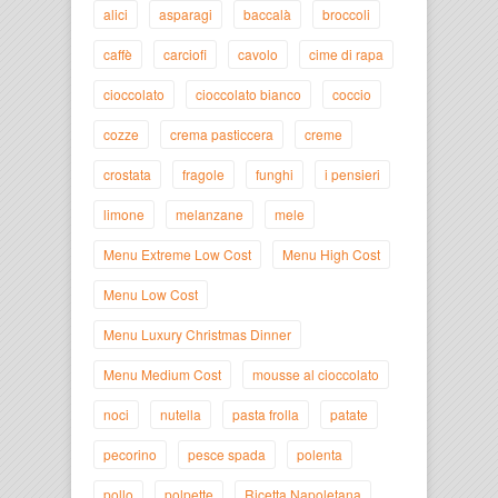
alici
asparagi
baccalà
broccoli
caffè
carciofi
cavolo
cime di rapa
cioccolato
cioccolato bianco
coccio
cozze
crema pasticcera
creme
crostata
fragole
funghi
i pensieri
limone
melanzane
mele
Menu Extreme Low Cost
Menu High Cost
Menu Low Cost
Menu Luxury Christmas Dinner
Menu Medium Cost
mousse al cioccolato
noci
nutella
pasta frolla
patate
pecorino
pesce spada
polenta
pollo
polpette
Ricetta Napoletana