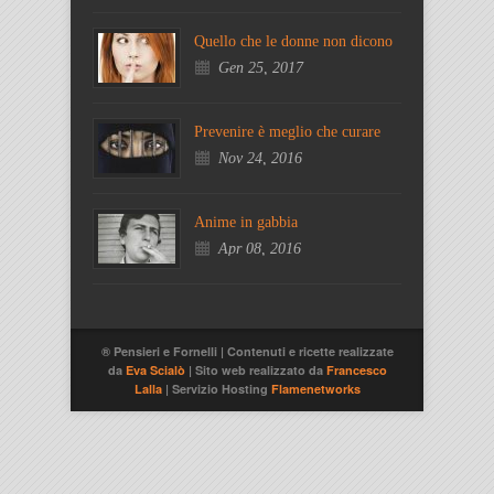
Quello che le donne non dicono
Gen 25, 2017
Prevenire è meglio che curare
Nov 24, 2016
Anime in gabbia
Apr 08, 2016
® Pensieri e Fornelli | Contenuti e ricette realizzate
da
Eva Scialò
| Sito web realizzato da
Francesco
Lalla
| Servizio Hosting
Flamenetworks