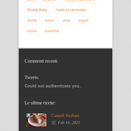
Ricette Baby
ricette di carnevale
ricotta
tonno
uova
yogurt
zucca
zucchine
Commenti recenti
Tweets:
Could not authenticate you.
Le ultime ricette:
Cannoli Siciliani
Feb 16, 2021