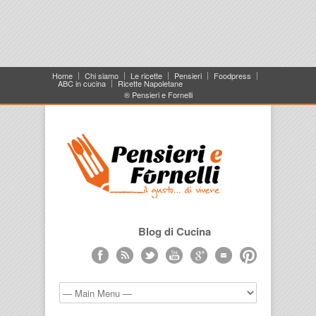
Home
Chi siamo
Le ricette
Pensieri
Foodpress
ABC in cucina
Ricette Napoletane
® Pensieri e Fornelli
Blog di Cucina