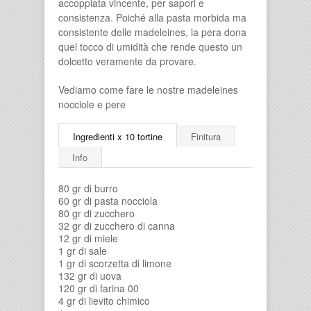
accoppiata vincente, per sapori e
consistenza. Poiché alla pasta morbida ma
consistente delle madeleines, la pera dona
quel tocco di umidità che rende questo un
dolcetto veramente da provare.
Vediamo come fare le nostre madeleines
nocciole e pere
Ingredienti x 10 tortine
Finitura
Info
80 gr di burro
60 gr di pasta nocciola
80 gr di zucchero
32 gr di zucchero di canna
12 gr di miele
1 gr di sale
1 gr di scorzetta di limone
132 gr di uova
120 gr di farina 00
4 gr di lievito chimico