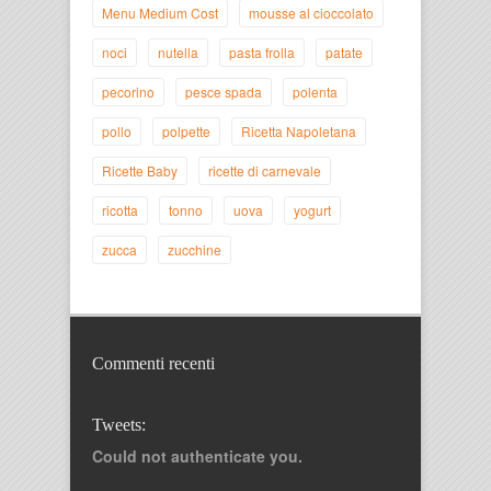
Menu Medium Cost
mousse al cioccolato
noci
nutella
pasta frolla
patate
pecorino
pesce spada
polenta
pollo
polpette
Ricetta Napoletana
Ricette Baby
ricette di carnevale
ricotta
tonno
uova
yogurt
zucca
zucchine
Commenti recenti
Tweets:
Could not authenticate you.