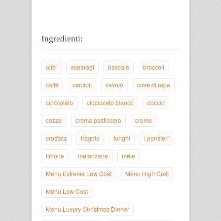
Ingredienti:
alici
asparagi
baccalà
broccoli
caffè
carciofi
cavolo
cime di rapa
cioccolato
cioccolato bianco
coccio
cozze
crema pasticcera
creme
crostata
fragole
funghi
i pensieri
limone
melanzane
mele
Menu Extreme Low Cost
Menu High Cost
Menu Low Cost
Menu Luxury Christmas Dinner