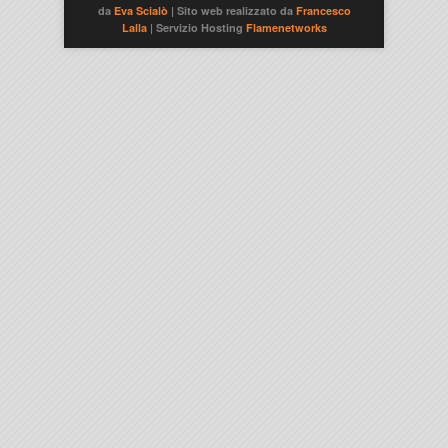
da
Eva Scialò
| Sito web realizzato da
Francesco
Lalla
| Servizio Hosting
Flamenetworks