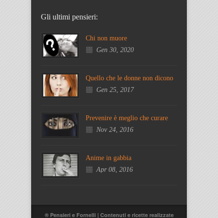
Gli ultimi pensieri:
Chi non muore
Gen 30, 2020
Quello che le donne non dicono
Gen 25, 2017
Prevenire è meglio che curare
Nov 24, 2016
Anime in gabbia
Apr 08, 2016
® Pensieri e Fornelli | Contenuti e ricette realizzate