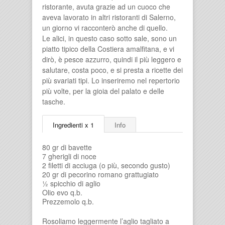
ristorante, avuta grazie ad un cuoco che
aveva lavorato in altri ristoranti di Salerno,
un giorno vi racconterò anche di quello.
Le alici, in questo caso sotto sale, sono un
piatto tipico della Costiera amalfitana, e vi
dirò, è pesce azzurro, quindi il più leggero e
salutare, costa poco, e si presta a ricette dei
più svariati tipi. Lo inseriremo nel repertorio
più volte, per la gioia del palato e delle
tasche.
Ingredienti x 1
Info
80 gr di bavette
7 gherigli di noce
2 filetti di acciuga (o più, secondo gusto)
20 gr di pecorino romano grattugiato
½ spicchio di aglio
Olio evo q.b.
Prezzemolo q.b.
Rosoliamo leggermente l’aglio tagliato a