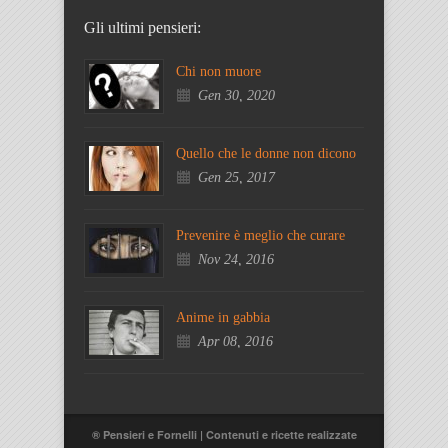
Gli ultimi pensieri:
Chi non muore
Gen 30, 2020
Quello che le donne non dicono
Gen 25, 2017
Prevenire è meglio che curare
Nov 24, 2016
Anime in gabbia
Apr 08, 2016
® Pensieri e Fornelli | Contenuti e ricette realizzate