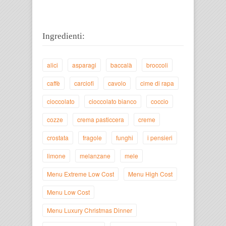
Ingredienti:
alici
asparagi
baccalà
broccoli
caffè
carciofi
cavolo
cime di rapa
cioccolato
cioccolato bianco
coccio
cozze
crema pasticcera
creme
crostata
fragole
funghi
i pensieri
limone
melanzane
mele
Menu Extreme Low Cost
Menu High Cost
Menu Low Cost
Menu Luxury Christmas Dinner