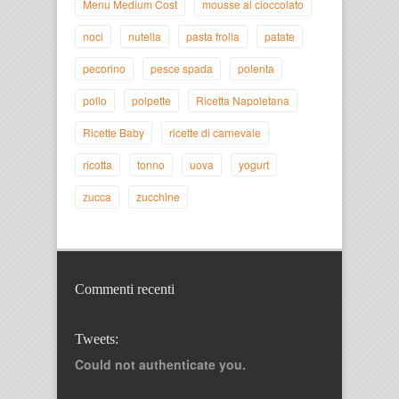
Menu Medium Cost
mousse al cioccolato
noci
nutella
pasta frolla
patate
pecorino
pesce spada
polenta
pollo
polpette
Ricetta Napoletana
Ricette Baby
ricette di carnevale
ricotta
tonno
uova
yogurt
zucca
zucchine
Commenti recenti
Tweets:
Could not authenticate you.