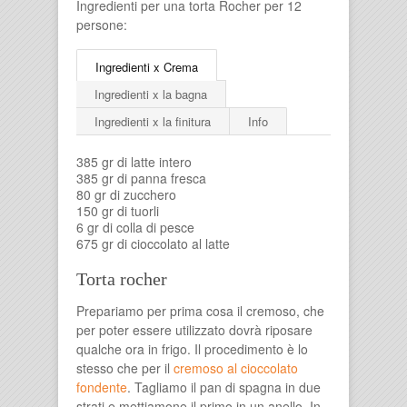
Ingredienti per una torta Rocher per 12
persone:
Ingredienti x Crema
Ingredienti x la bagna
Ingredienti x la finitura
Info
385 gr di latte intero
385 gr di panna fresca
80 gr di zucchero
150 gr di tuorli
6 gr di colla di pesce
675 gr di cioccolato al latte
Torta rocher
Prepariamo per prima cosa il cremoso, che
per poter essere utilizzato dovrà riposare
qualche ora in frigo. Il procedimento è lo
stesso che per il
cremoso al cioccolato
fondente
. Tagliamo il pan di spagna in due
strati e mettiamone il primo in un anello. In