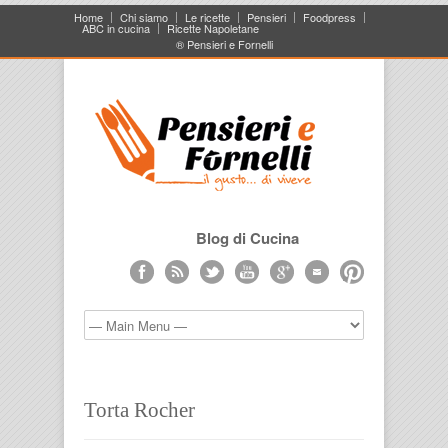
Home
Chi siamo
Le ricette
Pensieri
Foodpress
ABC in cucina
Ricette Napoletane
® Pensieri e Fornelli
Blog di Cucina
Torta Rocher