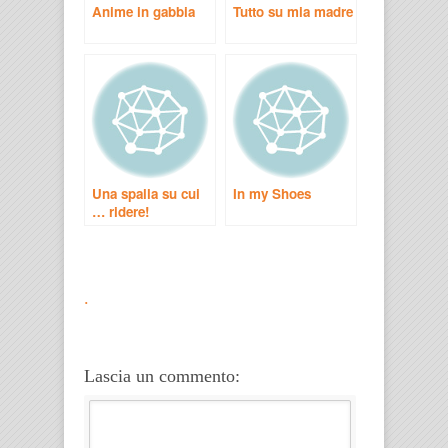
Anime in gabbia
Tutto su mia madre
Una spalla su cui
In my Shoes
… ridere!
.
Lascia un commento: