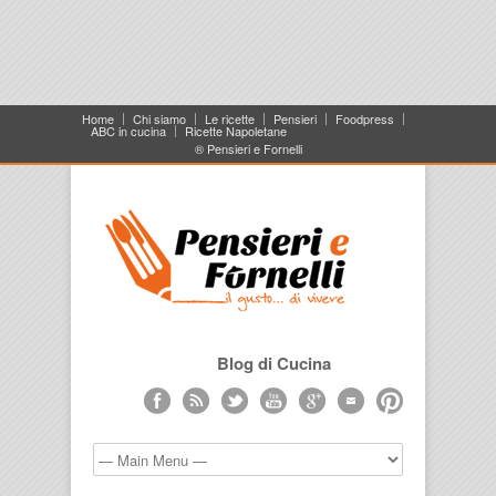
Home
Chi siamo
Le ricette
Pensieri
Foodpress
ABC in cucina
Ricette Napoletane
® Pensieri e Fornelli
Blog di Cucina