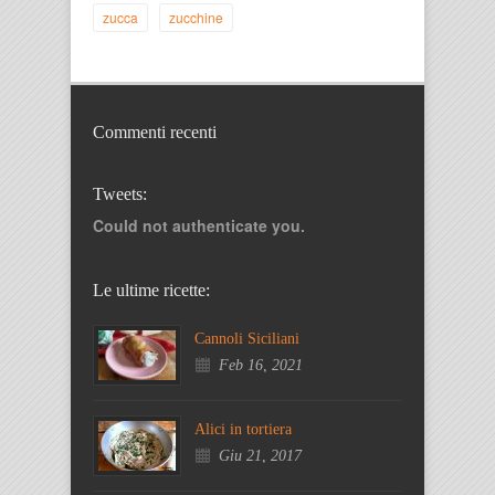
zucca
zucchine
Commenti recenti
Tweets:
Could not authenticate you.
Le ultime ricette:
Cannoli Siciliani
Feb 16, 2021
Alici in tortiera
Giu 21, 2017