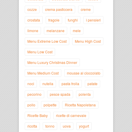
cozze
crema pasticcera
creme
crostata
fragole
funghi
i pensieri
limone
melanzane
mele
Menu Extreme Low Cost
Menu High Cost
Menu Low Cost
Menu Luxury Christmas Dinner
Menu Medium Cost
mousse al cioccolato
noci
nutella
pasta frolla
patate
pecorino
pesce spada
polenta
pollo
polpette
Ricetta Napoletana
Ricette Baby
ricette di carnevale
ricotta
tonno
uova
yogurt