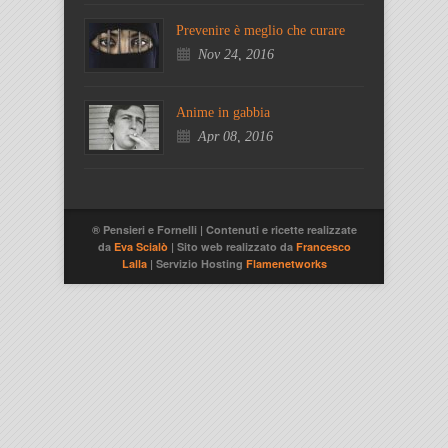
Prevenire è meglio che curare
Nov 24, 2016
Anime in gabbia
Apr 08, 2016
® Pensieri e Fornelli | Contenuti e ricette realizzate
da
Eva Scialò
| Sito web realizzato da
Francesco
Lalla
| Servizio Hosting
Flamenetworks