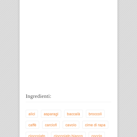
Ingredienti:
alici
asparagi
baccalà
broccoli
caffè
carciofi
cavolo
cime di rapa
cioccolato
cioccolato bianco
coccio