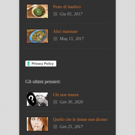
Pesto di basilico
Giu 05, 2017
Alici marinate
Mag 15, 2017
Gli ultimi pensieri:
Chi non muore
Gen 30, 2020
Quello che le donne non dicono
Gen 25, 2017