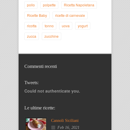
pollo
polpette
Ricetta Napoletana
Ricette Baby
ricette di carnevale
ricotta
tonno
uova
yogurt
zucca
zucchine
Commenti recenti
Tweets:
Could not authenticate you.
Le ultime ricette:
Cannoli Siciliani
Feb 16, 2021