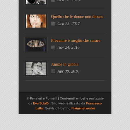
Quello che le donne non dicono
Gen 25, 2017
Prevenire è meglio che curare
Nov 24, 2016
Anime in gabbia
Apr 08, 2016
® Pensieri e Fornelli | Contenuti e ricette realizzate
da
Eva Scialò
| Sito web realizzato da
Francesco
Lalla
| Servizio Hosting
Flamenetworks