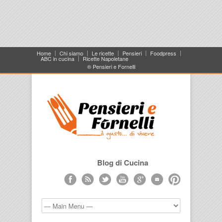
Home
Chi siamo
Le ricette
Pensieri
Foodpress
ABC in cucina
Ricette Napoletane
® Pensieri e Fornelli
Blog di Cucina