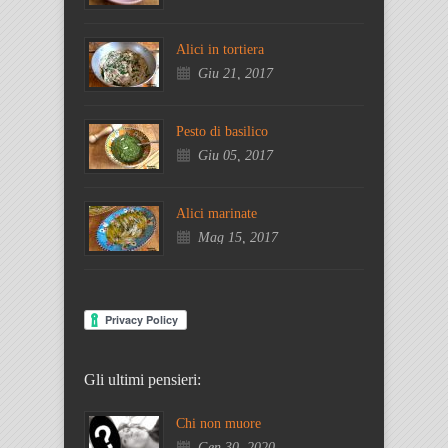
Alici in tortiera
Giu 21, 2017
Pesto di basilico
Giu 05, 2017
Alici marinate
Mag 15, 2017
Gli ultimi pensieri:
Chi non muore
Gen 30, 2020