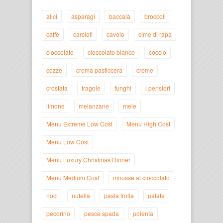
alici
asparagi
baccalà
broccoli
caffè
carciofi
cavolo
cime di rapa
cioccolato
cioccolato bianco
coccio
cozze
crema pasticcera
creme
crostata
fragole
funghi
i pensieri
limone
melanzane
mele
Menu Extreme Low Cost
Menu High Cost
Menu Low Cost
Menu Luxury Christmas Dinner
Menu Medium Cost
mousse al cioccolato
noci
nutella
pasta frolla
patate
pecorino
pesce spada
polenta