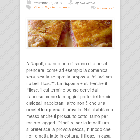
Novembre 24, 2013
by Eva Scialò
Ricetta Napoletana
,
uova
0 Comment
A Napoli, quando non si sanno che pesci
prendere, come ad esempio la domenica
sera, scatta sempre la proposta, “ci facimm
nu bell filosc?”. La risposta è si. Perché il
Filosc, il cui termine penso derivi dal
francese, come la maggior parte dei termini
dialettali napoletani, altro non è che una
omelette ripiena
di provola. Noi ci abbiamo
messo anche il prosciutto cotto, tanto per
restare leggeri. Di solito, per le imbottiture,
si preferisce la provola secca, in modo che
non emetta latte in cottura. Il filosc, in casa