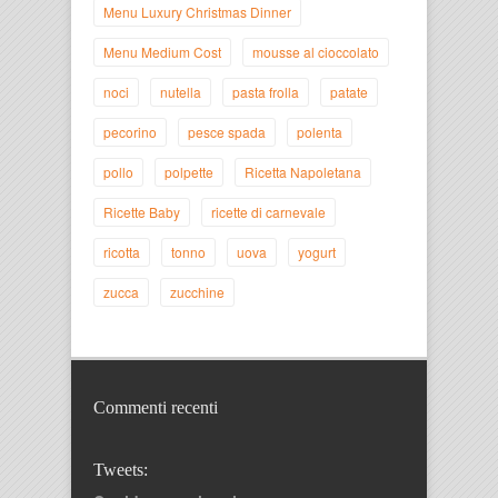
Menu Luxury Christmas Dinner
Menu Medium Cost
mousse al cioccolato
noci
nutella
pasta frolla
patate
pecorino
pesce spada
polenta
pollo
polpette
Ricetta Napoletana
Ricette Baby
ricette di carnevale
ricotta
tonno
uova
yogurt
zucca
zucchine
Commenti recenti
Tweets: