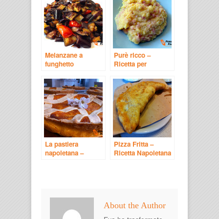
Melanzane a
Purè ricco –
funghetto
Ricetta per
(Mulignane a
bambini
Fungetiello) –
Ricetta Napoletana
La pastiera
Pizza Fritta –
napoletana –
Ricetta Napoletana
ricetta napoletana
About the Author