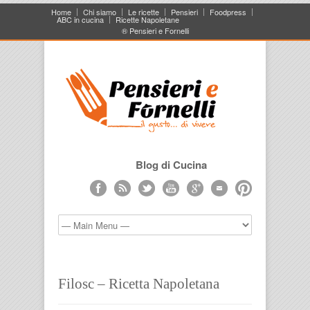
Home
Chi siamo
Le ricette
Pensieri
Foodpress
ABC in cucina
Ricette Napoletane
® Pensieri e Fornelli
Blog di Cucina
Filosc – Ricetta Napoletana