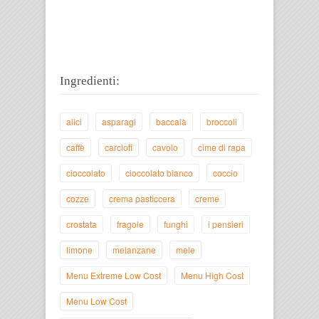
Ingredienti:
alici
asparagi
baccalà
broccoli
caffè
carciofi
cavolo
cime di rapa
cioccolato
cioccolato bianco
coccio
cozze
crema pasticcera
creme
crostata
fragole
funghi
i pensieri
limone
melanzane
mele
Menu Extreme Low Cost
Menu High Cost
Menu Low Cost