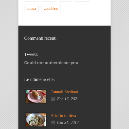
zucca
zucchine
Commenti recenti
Tweets:
Could not authenticate you.
Le ultime ricette:
Cannoli Siciliani
Feb 16, 2021
Alici in tortiera
Giu 21, 2017