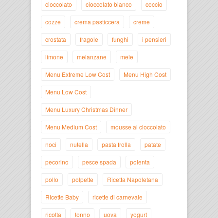
cioccolato
cioccolato bianco
coccio
cozze
crema pasticcera
creme
crostata
fragole
funghi
i pensieri
limone
melanzane
mele
Menu Extreme Low Cost
Menu High Cost
Menu Low Cost
Menu Luxury Christmas Dinner
Menu Medium Cost
mousse al cioccolato
noci
nutella
pasta frolla
patate
pecorino
pesce spada
polenta
pollo
polpette
Ricetta Napoletana
Ricette Baby
ricette di carnevale
ricotta
tonno
uova
yogurt