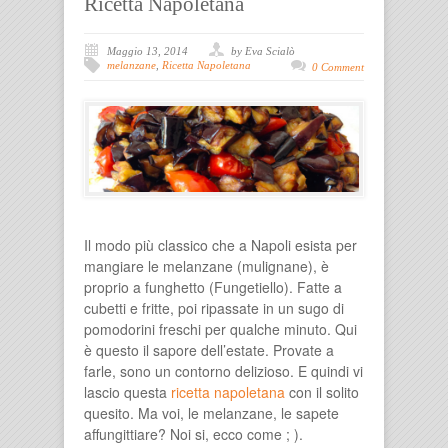
Ricetta Napoletana
Maggio 13, 2014
by Eva Scialò
melanzane
,
Ricetta Napoletana
0 Comment
Il modo più classico che a Napoli esista per
mangiare le melanzane (mulignane), è
proprio a funghetto (Fungetiello). Fatte a
cubetti e fritte, poi ripassate in un sugo di
pomodorini freschi per qualche minuto. Qui
è questo il sapore dell’estate. Provate a
farle, sono un contorno delizioso. E quindi vi
lascio questa
ricetta napoletana
con il solito
quesito. Ma voi, le melanzane, le sapete
affungittiare? Noi si, ecco come ; ).