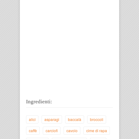
Ingredienti:
alici
asparagi
baccalà
broccoli
caffè
carciofi
cavolo
cime di rapa