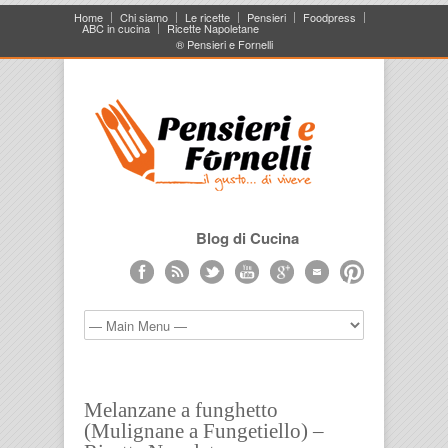
Home
Chi siamo
Le ricette
Pensieri
Foodpress
ABC in cucina
Ricette Napoletane
® Pensieri e Fornelli
Blog di Cucina
Melanzane a funghetto
(Mulignane a Fungetiello) –