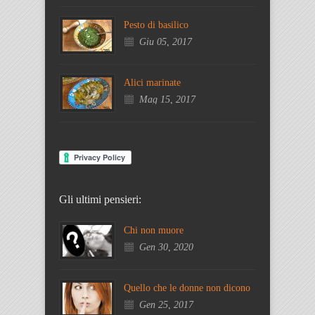
Pesto di basilico
Giu 05, 2017
Alici marinate
Mag 15, 2017
Gli ultimi pensieri:
Chi non muore
Gen 30, 2020
Quello che le donne non dicono
Gen 25, 2017