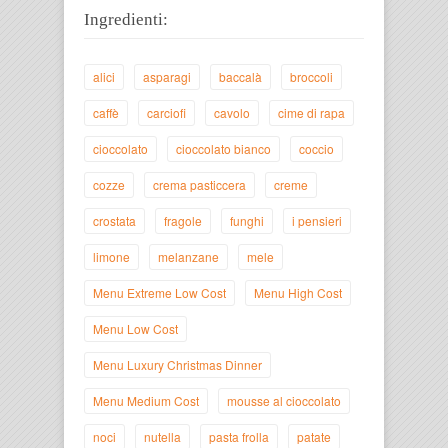
Ingredienti:
alici
asparagi
baccalà
broccoli
caffè
carciofi
cavolo
cime di rapa
cioccolato
cioccolato bianco
coccio
cozze
crema pasticcera
creme
crostata
fragole
funghi
i pensieri
limone
melanzane
mele
Menu Extreme Low Cost
Menu High Cost
Menu Low Cost
Menu Luxury Christmas Dinner
Menu Medium Cost
mousse al cioccolato
noci
nutella
pasta frolla
patate