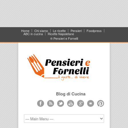
Home
Chi siamo
Le ricette
Pensieri
Foodpress
ABC in cucina
Ricette Napoletane
® Pensieri e Fornelli
Blog di Cucina