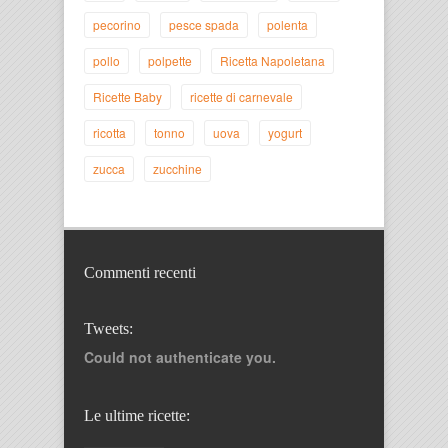
pecorino
pesce spada
polenta
pollo
polpette
Ricetta Napoletana
Ricette Baby
ricette di carnevale
ricotta
tonno
uova
yogurt
zucca
zucchine
Commenti recenti
Tweets:
Could not authenticate you.
Le ultime ricette: