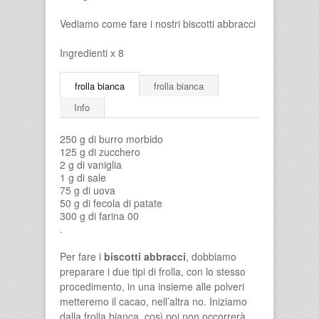
Vediamo come fare i nostri biscotti abbracci
Ingredienti x 8
frolla bianca
frolla bianca
Info
250 g di burro morbido
125 g di zucchero
2 g di vaniglia
1 g di sale
75 g di uova
50 g di fecola di patate
300 g di farina 00
.
Per fare i
biscotti abbracci
, dobbiamo
preparare i due tipi di frolla, con lo stesso
procedimento, in una insieme alle polveri
metteremo il cacao, nell’altra no. Iniziamo
dalla frolla bianca, così poi non occorrerà