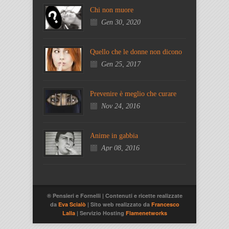
Chi non muore
Gen 30, 2020
Quello che le donne non dicono
Gen 25, 2017
Prevenire è meglio che curare
Nov 24, 2016
Anime in gabbia
Apr 08, 2016
® Pensieri e Fornelli | Contenuti e ricette realizzate
da
Eva Scialò
| Sito web realizzato da
Francesco
Lalla
| Servizio Hosting
Flamenetworks