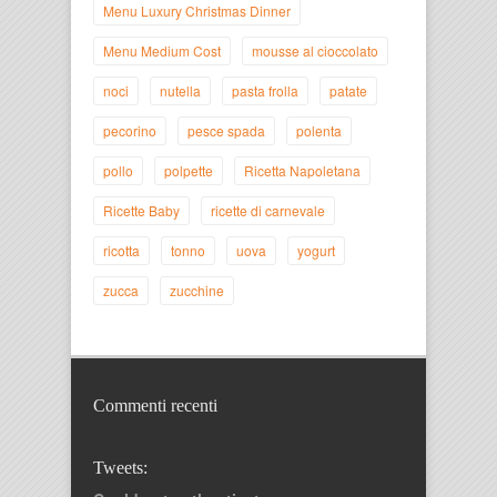
Menu Luxury Christmas Dinner
Menu Medium Cost
mousse al cioccolato
noci
nutella
pasta frolla
patate
pecorino
pesce spada
polenta
pollo
polpette
Ricetta Napoletana
Ricette Baby
ricette di carnevale
ricotta
tonno
uova
yogurt
zucca
zucchine
Commenti recenti
Tweets: