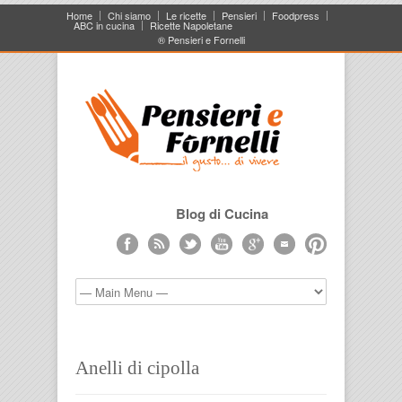
Home
Chi siamo
Le ricette
Pensieri
Foodpress
ABC in cucina
Ricette Napoletane
® Pensieri e Fornelli
Blog di Cucina
Anelli di cipolla