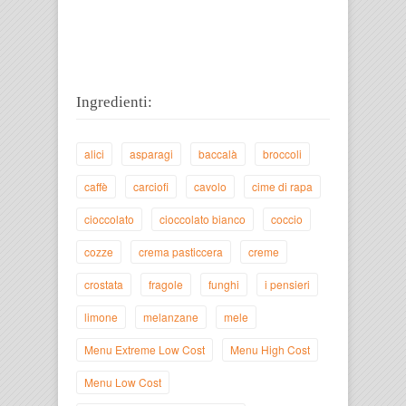
Ingredienti:
alici
asparagi
baccalà
broccoli
caffè
carciofi
cavolo
cime di rapa
cioccolato
cioccolato bianco
coccio
cozze
crema pasticcera
creme
crostata
fragole
funghi
i pensieri
limone
melanzane
mele
Menu Extreme Low Cost
Menu High Cost
Menu Low Cost