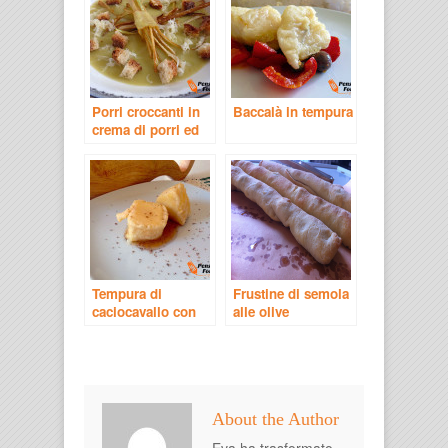
Porri croccanti in
Baccalà in tempura
crema di porri ed
emmental
Tempura di
Frustine di semola
caciocavallo con
alle olive
confettura di pere
About the Author
Eva ha trasformato