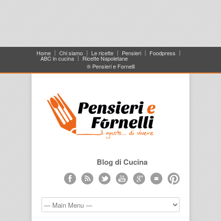
Home
Chi siamo
Le ricette
Pensieri
Foodpress
ABC in cucina
Ricette Napoletane
® Pensieri e Fornelli
Blog di Cucina