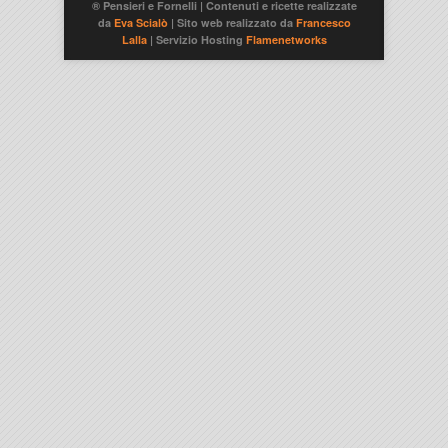
® Pensieri e Fornelli | Contenuti e ricette realizzate
da
Eva Scialò
| Sito web realizzato da
Francesco
Lalla
| Servizio Hosting
Flamenetworks