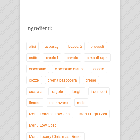
Ingredienti:
alici
asparagi
baccalà
broccoli
caffè
carciofi
cavolo
cime di rapa
cioccolato
cioccolato bianco
coccio
cozze
crema pasticcera
creme
crostata
fragole
funghi
i pensieri
limone
melanzane
mele
Menu Extreme Low Cost
Menu High Cost
Menu Low Cost
Menu Luxury Christmas Dinner