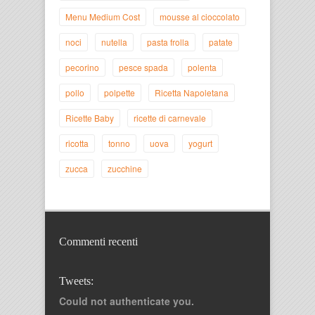
Menu Medium Cost
mousse al cioccolato
noci
nutella
pasta frolla
patate
pecorino
pesce spada
polenta
pollo
polpette
Ricetta Napoletana
Ricette Baby
ricette di carnevale
ricotta
tonno
uova
yogurt
zucca
zucchine
Commenti recenti
Tweets:
Could not authenticate you.