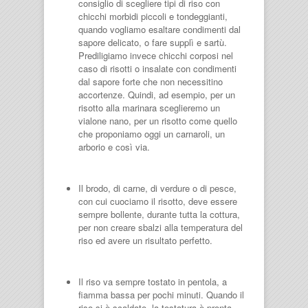
consiglio di scegliere tipi di riso con
chicchi morbidi piccoli e tondeggianti,
quando vogliamo esaltare condimenti dal
sapore delicato, o fare supplì e sartù.
Prediligiamo invece chicchi corposi nel
caso di risotti o insalate con condimenti
dal sapore forte che non necessitino
accortenze. Quindi, ad esempio, per un
risotto alla marinara sceglieremo un
vialone nano, per un risotto come quello
che proponiamo oggi un carnaroli, un
arborio e così via.
Il brodo, di carne, di verdure o di pesce,
con cui cuociamo il risotto, deve essere
sempre bollente, durante tutta la cottura,
per non creare sbalzi alla temperatura del
riso ed avere un risultato perfetto.
Il riso va sempre tostato in pentola, a
fiamma bassa per pochi minuti. Quando il
riso si è scaldato, la tostatura è pronta.