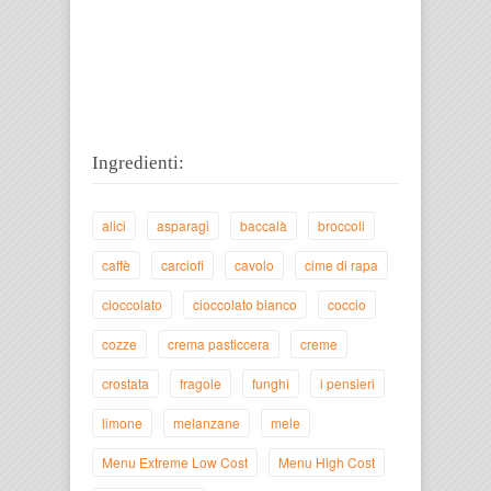
Ingredienti:
alici
asparagi
baccalà
broccoli
caffè
carciofi
cavolo
cime di rapa
cioccolato
cioccolato bianco
coccio
cozze
crema pasticcera
creme
crostata
fragole
funghi
i pensieri
limone
melanzane
mele
Menu Extreme Low Cost
Menu High Cost