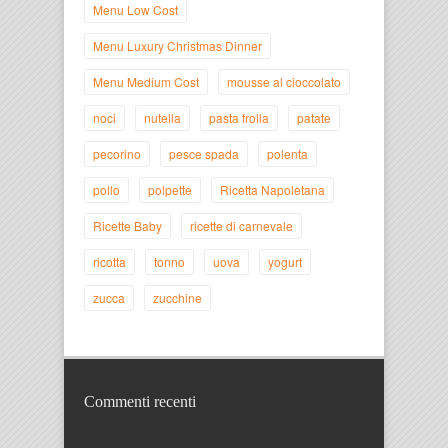
Menu Low Cost
Menu Luxury Christmas Dinner
Menu Medium Cost
mousse al cioccolato
noci
nutella
pasta frolla
patate
pecorino
pesce spada
polenta
pollo
polpette
Ricetta Napoletana
Ricette Baby
ricette di carnevale
ricotta
tonno
uova
yogurt
zucca
zucchine
Commenti recenti