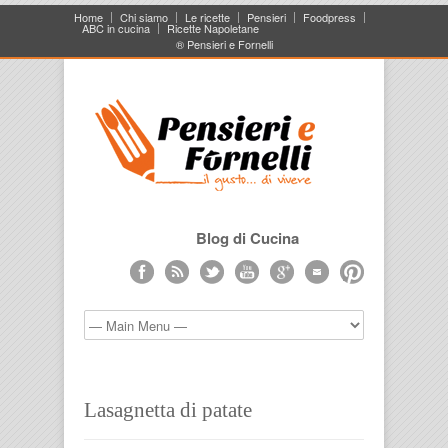
Home
Chi siamo
Le ricette
Pensieri
Foodpress
ABC in cucina
Ricette Napoletane
® Pensieri e Fornelli
Blog di Cucina
Lasagnetta di patate