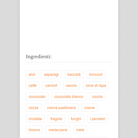
Ingredienti:
alici
asparagi
baccalà
broccoli
caffè
carciofi
cavolo
cime di rapa
cioccolato
cioccolato bianco
coccio
cozze
crema pasticcera
creme
crostata
fragole
funghi
i pensieri
limone
melanzane
mele