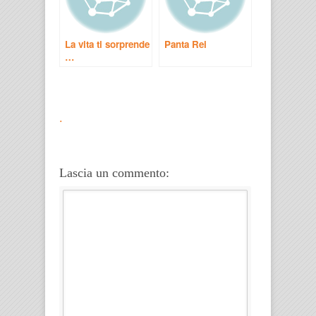
La vita ti sorprende
Panta Rei
…
.
Lascia un commento: