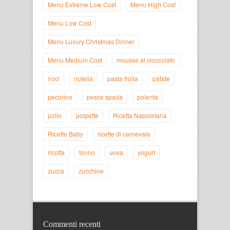
Menu Extreme Low Cost
Menu High Cost
Menu Low Cost
Menu Luxury Christmas Dinner
Menu Medium Cost
mousse al cioccolato
noci
nutella
pasta frolla
patate
pecorino
pesce spada
polenta
pollo
polpette
Ricetta Napoletana
Ricette Baby
ricette di carnevale
ricotta
tonno
uova
yogurt
zucca
zucchine
Commenti recenti