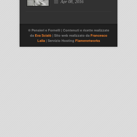
Apr 08, 2016
® Pensieri e Fornelli | Contenuti e ricette realizzate
da
Eva Scialò
| Sito web realizzato da
Francesco
Lalla
| Servizio Hosting
Flamenetworks