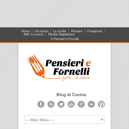
Home
Chi siamo
Le ricette
Pensieri
Foodpress
ABC in cucina
Ricette Napoletane
® Pensieri e Fornelli
Blog di Cucina