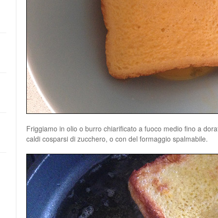
Friggiamo in olio o burro chiarificato a fuoco medio fino a dorat
caldi cosparsi di zucchero, o con del formaggio spalmabile.