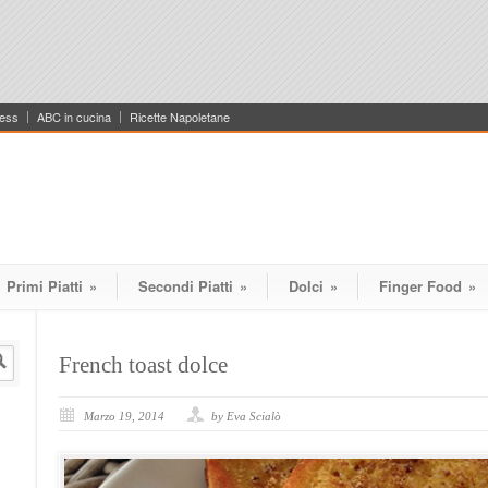
ess
ABC in cucina
Ricette Napoletane
Primi Piatti
»
Secondi Piatti
»
Dolci
»
Finger Food
»
French toast dolce
Marzo 19, 2014
by Eva Scialò