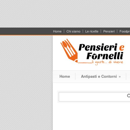
Home
Chi siamo
Le ricette
Pensieri
Foodpr
Home
Antipasti e Contorni
»