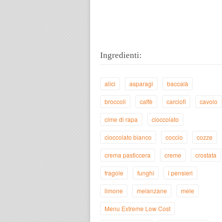
Ingredienti:
alici
asparagi
baccalà
broccoli
caffè
carciofi
cavolo
cime di rapa
cioccolato
cioccolato bianco
coccio
cozze
crema pasticcera
creme
crostata
fragole
funghi
i pensieri
limone
melanzane
mele
Menu Extreme Low Cost