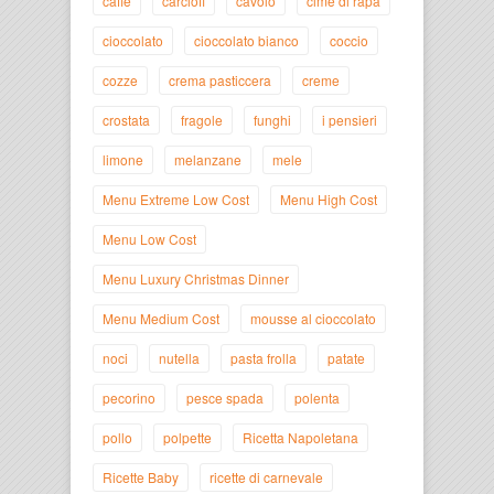
caffè
carciofi
cavolo
cime di rapa
cioccolato
cioccolato bianco
coccio
cozze
crema pasticcera
creme
crostata
fragole
funghi
i pensieri
limone
melanzane
mele
Menu Extreme Low Cost
Menu High Cost
Menu Low Cost
Menu Luxury Christmas Dinner
Menu Medium Cost
mousse al cioccolato
noci
nutella
pasta frolla
patate
pecorino
pesce spada
polenta
pollo
polpette
Ricetta Napoletana
Ricette Baby
ricette di carnevale