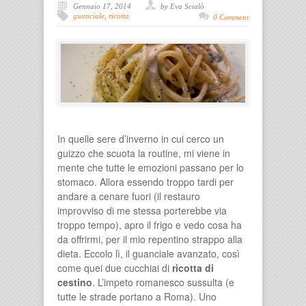
Gennaio 17, 2014
by Eva Scialò
guanciale
,
ricotta
0 Comment
In quelle sere d’inverno in cui cerco un
guizzo che scuota la routine, mi viene in
mente che tutte le emozioni passano per lo
stomaco. Allora essendo troppo tardi per
andare a cenare fuori (il restauro
improvviso di me stessa porterebbe via
troppo tempo), apro il frigo e vedo cosa ha
da offrirmi, per il mio repentino strappo alla
dieta. Eccolo lì, il guanciale avanzato, così
come quei due cucchiai di
ricotta di
cestino
. L’impeto romanesco sussulta (e
tutte le strade portano a Roma). Uno