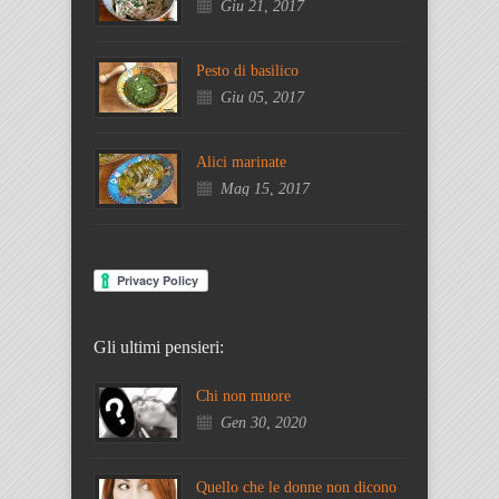
Giu 21, 2017
Pesto di basilico
Giu 05, 2017
Alici marinate
Mag 15, 2017
Gli ultimi pensieri:
Chi non muore
Gen 30, 2020
Quello che le donne non dicono