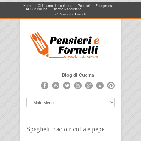
Home
Chi siamo
Le ricette
Pensieri
Foodpress
ABC in cucina
Ricette Napoletane
® Pensieri e Fornelli
Blog di Cucina
Spaghetti cacio ricotta e pepe