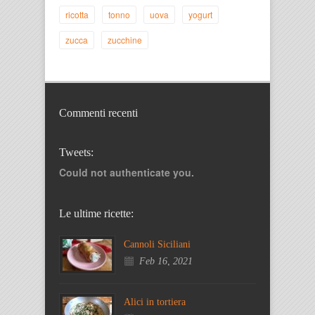
ricotta
tonno
uova
yogurt
zucca
zucchine
Commenti recenti
Tweets:
Could not authenticate you.
Le ultime ricette:
Cannoli Siciliani
Feb 16, 2021
Alici in tortiera