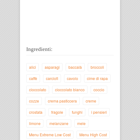
Ingredienti:
alici
asparagi
baccalà
broccoli
caffè
carciofi
cavolo
cime di rapa
cioccolato
cioccolato bianco
coccio
cozze
crema pasticcera
creme
crostata
fragole
funghi
i pensieri
limone
melanzane
mele
Menu Extreme Low Cost
Menu High Cost