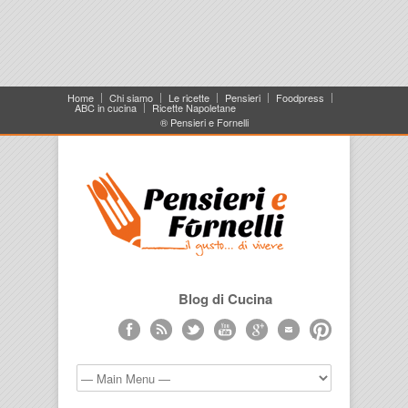
Home
Chi siamo
Le ricette
Pensieri
Foodpress
ABC in cucina
Ricette Napoletane
® Pensieri e Fornelli
Blog di Cucina