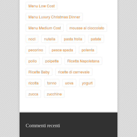
Menu Low Cost
Menu Luxury Christmas Dinner
Menu Medium Cost
mousse al cioccolato
noci
nutella
pasta frolla
patate
pecorino
pesce spada
polenta
pollo
polpette
Ricetta Napoletana
Ricette Baby
ricette di carnevale
ricotta
tonno
uova
yogurt
zucca
zucchine
Commenti recenti