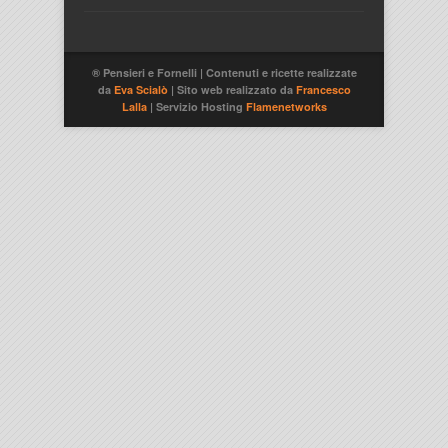
® Pensieri e Fornelli | Contenuti e ricette realizzate
da
Eva Scialò
| Sito web realizzato da
Francesco
Lalla
| Servizio Hosting
Flamenetworks