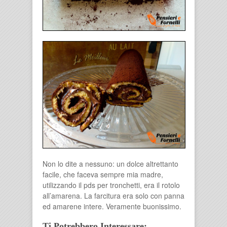
Non lo dite a nessuno: un dolce altrettanto
facile, che faceva sempre mia madre,
utilizzando il pds per tronchetti, era il rotolo
all’amarena. La farcitura era solo con panna
ed amarene intere. Veramente buonissimo.
Ti Potrebbero Interessare: