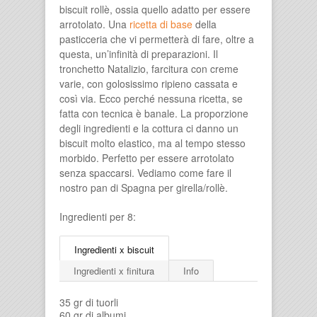
biscuit rollè, ossia quello adatto per essere
arrotolato. Una
ricetta di base
della
pasticceria che vi permetterà di fare, oltre a
questa, un’infinità di preparazioni. Il
tronchetto Natalizio, farcitura con creme
varie, con golosissimo ripieno cassata e
così via. Ecco perché nessuna ricetta, se
fatta con tecnica è banale. La proporzione
degli ingredienti e la cottura ci danno un
biscuit molto elastico, ma al tempo stesso
morbido. Perfetto per essere arrotolato
senza spaccarsi. Vediamo come fare il
nostro pan di Spagna per girella/rollè.
Ingredienti per 8:
Ingredienti x biscuit
Ingredienti x finitura
Info
35 gr di tuorli
60 gr di albumi