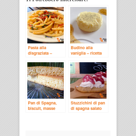
Pasta alla
Budino alla
disgraziata –
vaniglia – ricetta
Ricetta Napoletana
per bambini
Pan di Spagna,
Stuzzichini di pan
biscuit, masse
di spagna salato
montate