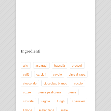
Ingredienti:
alici
asparagi
baccalà
broccoli
caffè
carciofi
cavolo
cime di rapa
cioccolato
cioccolato bianco
coccio
cozze
crema pasticcera
creme
crostata
fragole
funghi
i pensieri
limone
melanzane
mele