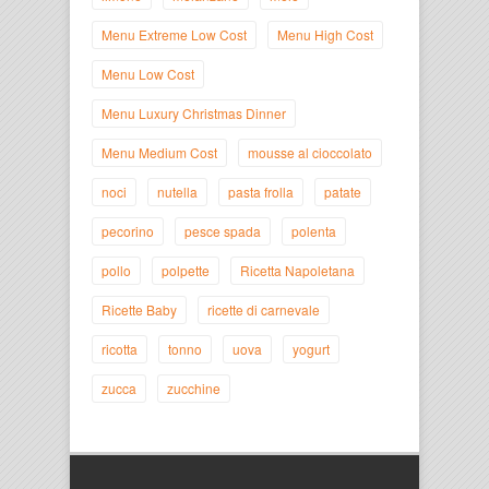
Menu Extreme Low Cost
Menu High Cost
Menu Low Cost
Menu Luxury Christmas Dinner
Menu Medium Cost
mousse al cioccolato
noci
nutella
pasta frolla
patate
pecorino
pesce spada
polenta
pollo
polpette
Ricetta Napoletana
Ricette Baby
ricette di carnevale
ricotta
tonno
uova
yogurt
zucca
zucchine