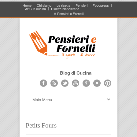
Home
Chi siamo
Le ricette
Pensieri
Foodpress
ABC in cucina
Ricette Napoletane
® Pensieri e Fornelli
Blog di Cucina
Petits Fours