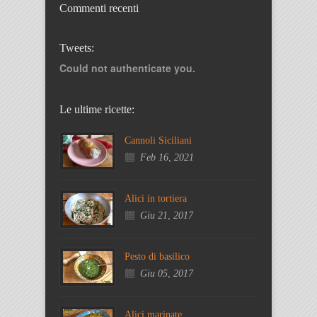
Commenti recenti
Tweets:
Could not authenticate you.
Le ultime ricette:
Cannoli Siciliani
Feb 16, 2021
Alici in tortiera
Giu 21, 2017
Pesto di basilico
Giu 05, 2017
Alici marinate