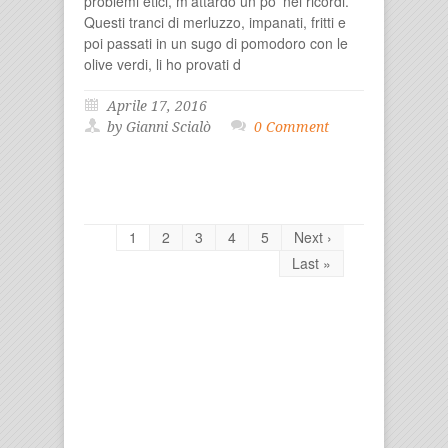
problemi etici, m’attardo un po’ nei ricordi.
Questi tranci di merluzzo, impanati, fritti e
poi passati in un sugo di pomodoro con le
olive verdi, li ho provati d
Aprile 17, 2016
by Gianni Scialò
0 Comment
1
2
3
4
5
Next ›
Last »