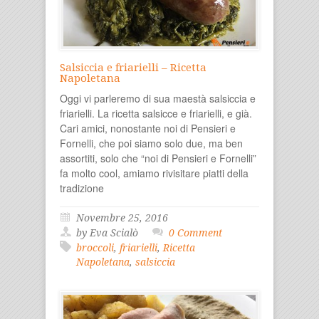
Salsiccia e friarielli – Ricetta
Napoletana
Oggi vi parleremo di sua maestà salsiccia e
friarielli. La ricetta salsicce e friarielli, e già.
Cari amici, nonostante noi di Pensieri e
Fornelli, che poi siamo solo due, ma ben
assortiti, solo che “noi di Pensieri e Fornelli”
fa molto cool, amiamo rivisitare piatti della
tradizione
Novembre 25, 2016
by Eva Scialò
0 Comment
broccoli
,
friarielli
,
Ricetta
Napoletana
,
salsiccia