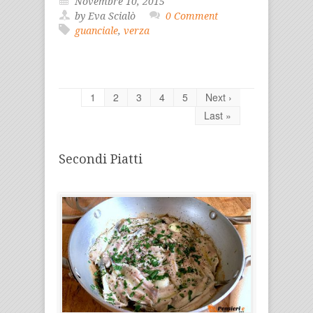
Novembre 10, 2015
by Eva Scialò
0 Comment
guanciale
,
verza
1
2
3
4
5
Next ›
Last »
Secondi Piatti