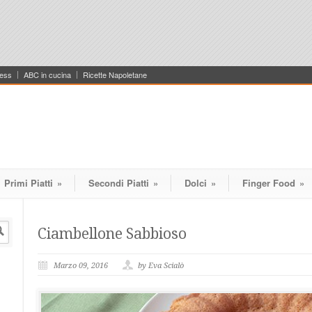
ess
ABC in cucina
Ricette Napoletane
Primi Piatti
»
Secondi Piatti
»
Dolci
»
Finger Food
»
Ciambellone Sabbioso
Marzo 09, 2016
by Eva Scialò