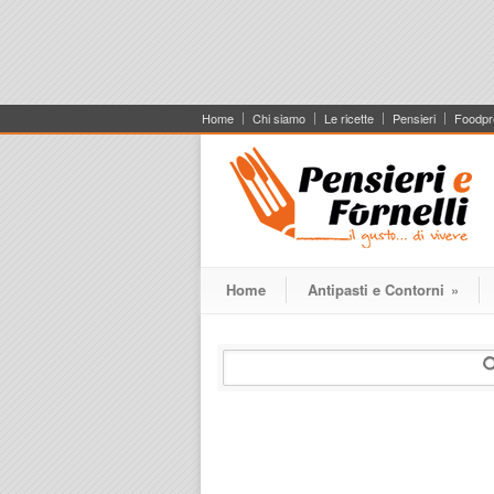
Home
Chi siamo
Le ricette
Pensieri
Foodpr
Home
Antipasti e Contorni
»