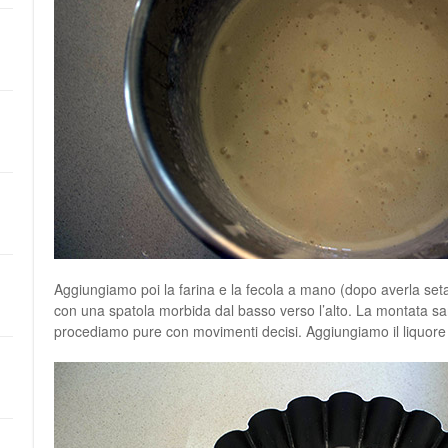
Aggiungiamo poi la farina e la fecola a mano (dopo averla seta
con una spatola morbida dal basso verso l’alto. La montata sar
procediamo pure con movimenti decisi. Aggiungiamo il liquore 