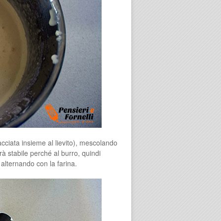
cciata insieme al lievito), mescolando
à stabile perché al burro, quindi
alternando con la farina.