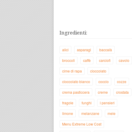
Ingredienti:
alici
asparagi
baccalà
broccoli
caffè
carciofi
cavolo
cime di rapa
cioccolato
cioccolato bianco
coccio
cozze
crema pasticcera
creme
crostata
fragole
funghi
i pensieri
limone
melanzane
mele
Menu Extreme Low Cost