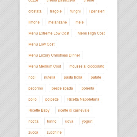
crostata
fragole
funghi
i pensieri
limone
melanzane
mele
Menu Extreme Low Cost
Menu High Cost
Menu Low Cost
Menu Luxury Christmas Dinner
Menu Medium Cost
mousse al cioccolato
noci
nutella
pasta frolla
patate
pecorino
pesce spada
polenta
pollo
polpette
Ricetta Napoletana
Ricette Baby
ricette di carnevale
ricotta
tonno
uova
yogurt
zucca
zucchine