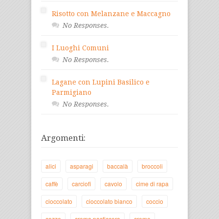
Risotto con Melanzane e Maccagno
No Responses.
I Luoghi Comuni
No Responses.
Lagane con Lupini Basilico e
Parmigiano
No Responses.
Argomenti:
alici
asparagi
baccalà
broccoli
caffè
carciofi
cavolo
cime di rapa
cioccolato
cioccolato bianco
coccio
cozze
crema pasticcera
creme