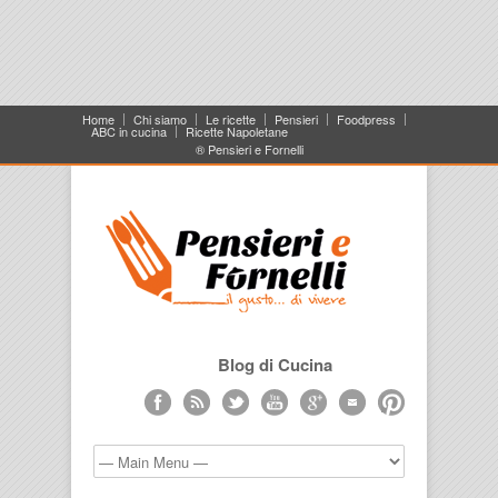
Home
Chi siamo
Le ricette
Pensieri
Foodpress
ABC in cucina
Ricette Napoletane
® Pensieri e Fornelli
Blog di Cucina