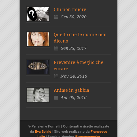
Chi non muore
Gen 30, 2020
Quello che le donne non
dicono
Gen 25, 2017
Prevenire è meglio che
curare
Nov 24, 2016
Anime in gabbia
Apr 08, 2016
® Pensieri e Fornelli | Contenuti e ricette realizzate
da
Eva Scialò
| Sito web realizzato da
Francesco
Lalla
| Servizio Hosting
Flamenetworks