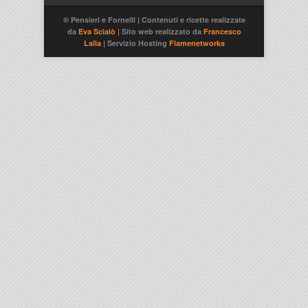
® Pensieri e Fornelli | Contenuti e ricette realizzate
da
Eva Scialò
| Sito web realizzato da
Francesco
Lalla
| Servizio Hosting
Flamenetworks