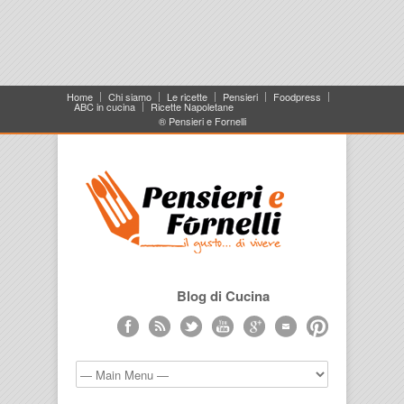
Home
Chi siamo
Le ricette
Pensieri
Foodpress
ABC in cucina
Ricette Napoletane
® Pensieri e Fornelli
Blog di Cucina