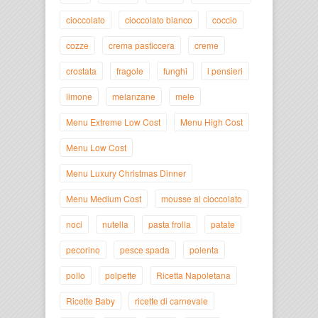
cioccolato
cioccolato bianco
coccio
cozze
crema pasticcera
creme
crostata
fragole
funghi
i pensieri
limone
melanzane
mele
Menu Extreme Low Cost
Menu High Cost
Menu Low Cost
Menu Luxury Christmas Dinner
Menu Medium Cost
mousse al cioccolato
noci
nutella
pasta frolla
patate
pecorino
pesce spada
polenta
pollo
polpette
Ricetta Napoletana
Ricette Baby
ricette di carnevale