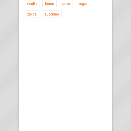
ricotta
tonno
uova
yogurt
zucca
zucchine