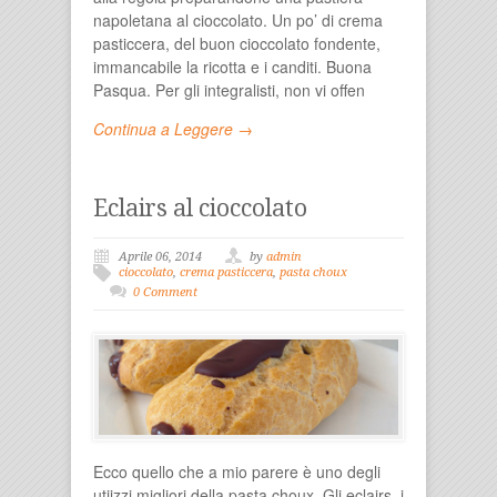
napoletana al cioccolato. Un po’ di crema
pasticcera, del buon cioccolato fondente,
immancabile la ricotta e i canditi. Buona
Pasqua. Per gli integralisti, non vi offen
Continua a Leggere →
Eclairs al cioccolato
Aprile 06, 2014
by
admin
cioccolato
,
crema pasticcera
,
pasta choux
0 Comment
Ecco quello che a mio parere è uno degli
utiizzi migliori della pasta choux. Gli eclairs, i