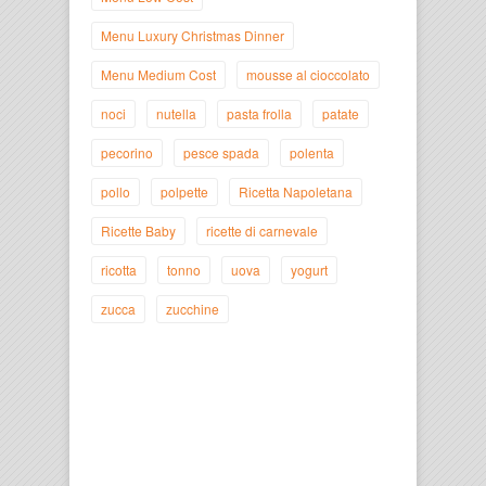
Menu Luxury Christmas Dinner
Menu Medium Cost
mousse al cioccolato
noci
nutella
pasta frolla
patate
pecorino
pesce spada
polenta
pollo
polpette
Ricetta Napoletana
Ricette Baby
ricette di carnevale
ricotta
tonno
uova
yogurt
zucca
zucchine