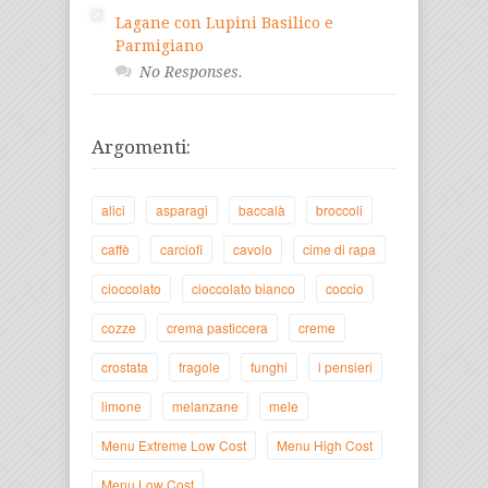
Lagane con Lupini Basilico e
Parmigiano
No Responses.
Argomenti:
alici
asparagi
baccalà
broccoli
caffè
carciofi
cavolo
cime di rapa
cioccolato
cioccolato bianco
coccio
cozze
crema pasticcera
creme
crostata
fragole
funghi
i pensieri
limone
melanzane
mele
Menu Extreme Low Cost
Menu High Cost
Menu Low Cost