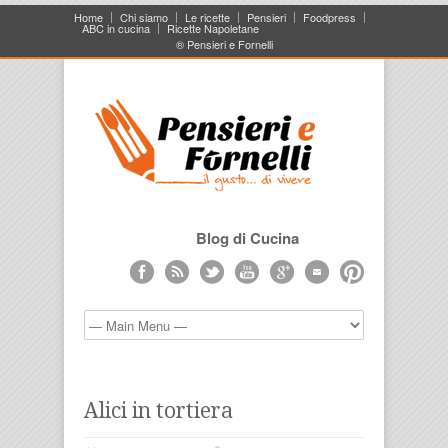
Home
Chi siamo
Le ricette
Pensieri
Foodpress
ABC in cucina
Ricette Napoletane
® Pensieri e Fornelli
Blog di Cucina
Alici in tortiera