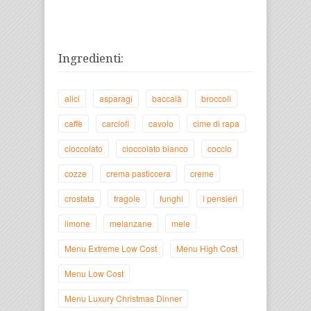
Ingredienti:
alici
asparagi
baccalà
broccoli
caffè
carciofi
cavolo
cime di rapa
cioccolato
cioccolato bianco
coccio
cozze
crema pasticcera
creme
crostata
fragole
funghi
i pensieri
limone
melanzane
mele
Menu Extreme Low Cost
Menu High Cost
Menu Low Cost
Menu Luxury Christmas Dinner