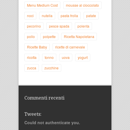
Menu Medium Cost
mousse al cioccolato
noci
nutella
pasta frolla
patate
pecorino
pesce spada
polenta
pollo
polpette
Ricetta Napoletana
Ricette Baby
ricette di carnevale
ricotta
tonno
uova
yogurt
zucca
zucchine
Commenti recenti
Tweets:
Could not authenticate you.