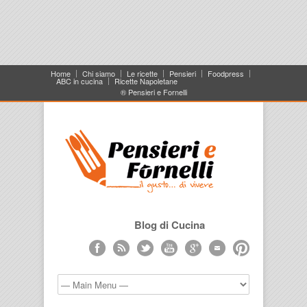
Home
Chi siamo
Le ricette
Pensieri
Foodpress
ABC in cucina
Ricette Napoletane
® Pensieri e Fornelli
Blog di Cucina