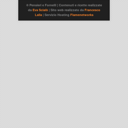
® Pensieri e Fornelli | Contenuti e ricette realizzate
da
Eva Scialò
| Sito web realizzato da
Francesco
Lalla
| Servizio Hosting
Flamenetworks