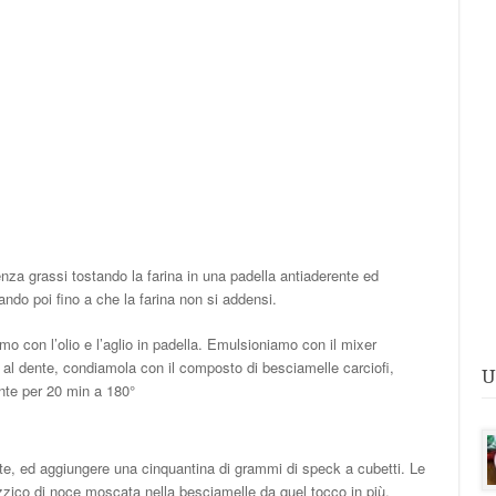
za grassi tostando la farina in una padella antiaderente ed
ando poi fino a che la farina non si addensi.
iamo con l’olio e l’aglio in padella. Emulsioniamo con il mixer
al dente, condiamola con il composto di besciamelle carciofi,
U
ente per 20 min a 180°
lete, ed aggiungere una cinquantina di grammi di speck a cubetti. Le
zzico di noce moscata nella besciamelle da quel tocco in più.