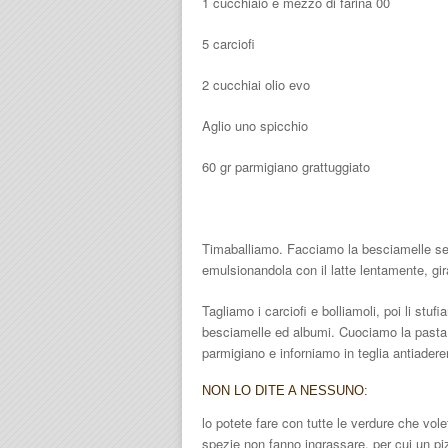
1 cucchiaio e mezzo di farina 00
5 carciofi
2 cucchiai olio evo
Aglio uno spicchio
60 gr parmigiano grattuggiato
Timaballiamo. Facciamo la besciamelle sen
emulsionandola con il latte lentamente, gir
Tagliamo i carciofi e bolliamoli, poi li stuf
besciamelle ed albumi. Cuociamo la pasta 
parmigiano e inforniamo in teglia antiader
NON LO DITE A NESSUNO:
lo potete fare con tutte le verdure che vo
spezie non fanno ingrassare, per cui un pi