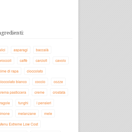
ngredienti:
alici
asparagi
baccalà
broccoli
caffè
carciofi
cavolo
cime di rapa
cioccolato
cioccolato bianco
coccio
cozze
crema pasticcera
creme
crostata
fragole
funghi
i pensieri
limone
melanzane
mele
Menu Extreme Low Cost