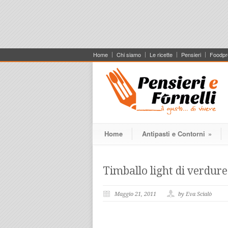
Home
Chi siamo
Le ricette
Pensieri
Foodpr
Home
Antipasti e Contorni
»
Timballo light di verdure
Maggio 21, 2011
by Eva Scialò