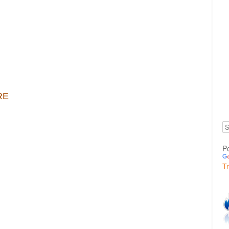
RE
P
T