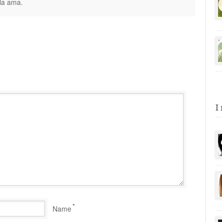
 la ama.
I
*
Name