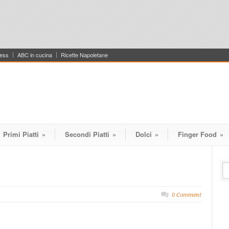
ess
ABC in cucina
Ricette Napoletane
Primi Piatti
»
Secondi Piatti
»
Dolci
»
Finger Food
»
0 Comment