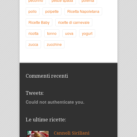
pecorino
pesce spada
polenta
pollo
polpette
Ricetta Napoletana
Ricette Baby
ricette di carnevale
ricotta
tonno
uova
yogurt
zucca
zucchine
Commenti recenti
Tweets:
Could not authenticate you.
Le ultime ricette:
Cannoli Siciliani