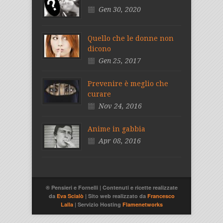
Gen 30, 2020
Quello che le donne non
dicono
Gen 25, 2017
Prevenire è meglio che
curare
Nov 24, 2016
Anime in gabbia
Apr 08, 2016
® Pensieri e Fornelli | Contenuti e ricette realizzate
da
Eva Scialò
| Sito web realizzato da
Francesco
Lalla
| Servizio Hosting
Flamenetworks