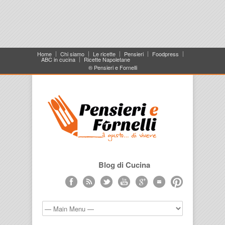
Home
Chi siamo
Le ricette
Pensieri
Foodpress
ABC in cucina
Ricette Napoletane
® Pensieri e Fornelli
Blog di Cucina