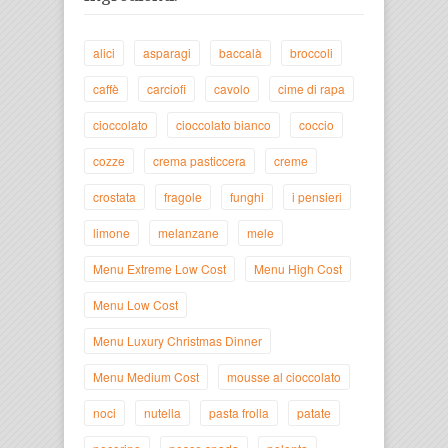
alici
asparagi
baccalà
broccoli
caffè
carciofi
cavolo
cime di rapa
cioccolato
cioccolato bianco
coccio
cozze
crema pasticcera
creme
crostata
fragole
funghi
i pensieri
limone
melanzane
mele
Menu Extreme Low Cost
Menu High Cost
Menu Low Cost
Menu Luxury Christmas Dinner
Menu Medium Cost
mousse al cioccolato
noci
nutella
pasta frolla
patate