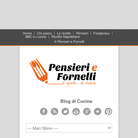
Home
Chi siamo
Le ricette
Pensieri
Foodpress
ABC in cucina
Ricette Napoletane
® Pensieri e Fornelli
Blog di Cucina