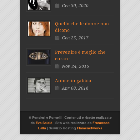
Gen 30, 2020
Quello che le donne non
dicono
Gen 25, 2017
Prevenire è meglio che
curare
Nov 24, 2016
Anime in gabbia
Apr 08, 2016
® Pensieri e Fornelli | Contenuti e ricette realizzate
da
Eva Scialò
| Sito web realizzato da
Francesco
Lalla
| Servizio Hosting
Flamenetworks