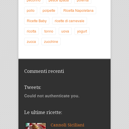
pollo
polpette
Ricetta Napoletana
Ricette Baby
ricette di carnevale
ricotta
tonno
uova
yogurt
zucca
zucchine
Commenti recenti
Tweets:
Could not authenticate you.
Le ultime ricette:
Cannoli Siciliani