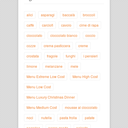
alici
asparagi
baccalà
broccoli
caffè
carciofi
cavolo
cime di rapa
cioccolato
cioccolato bianco
coccio
cozze
crema pasticcera
creme
crostata
fragole
funghi
i pensieri
limone
melanzane
mele
Menu Extreme Low Cost
Menu High Cost
Menu Low Cost
Menu Luxury Christmas Dinner
Menu Medium Cost
mousse al cioccolato
noci
nutella
pasta frolla
patate
pecorino
pesce spada
polenta