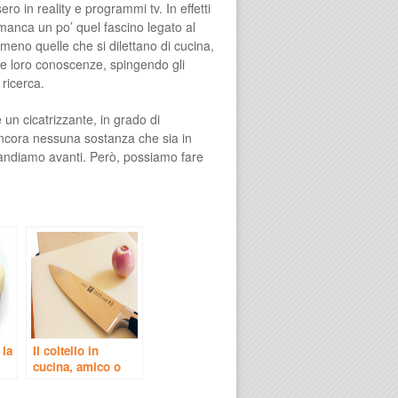
ero in reality e programmi tv. In effetti
manca un po’ quel fascino legato al
lmeno quelle che si dilettano di cucina,
le loro conoscenze, spingendo gli
 ricerca.
 un cicatrizzante, in grado di
ancora nessuna sostanza che sia in
 e andiamo avanti. Però, possiamo fare
 la
Il coltello in
cucina, amico o
nemico ?