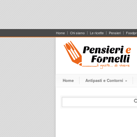
Home
Chi siamo
Le ricette
Pensieri
Foodpr
Home
Antipasti e Contorni
»