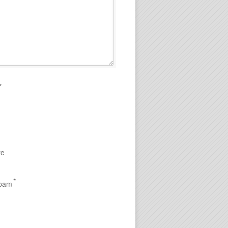
*
te
*
Spam