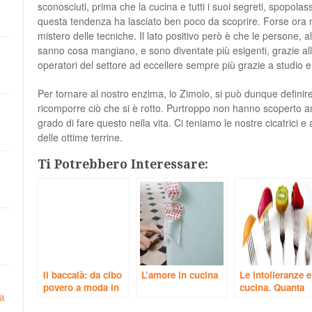
sconosciuti, prima che la cucina e tutti i suoi segreti, spopolass
questa tendenza ha lasciato ben poco da scoprire. Forse ora 
mistero delle tecniche. Il lato positivo però è che le persone, a
sanno cosa mangiano, e sono diventate più esigenti, grazie al
operatori del settore ad eccellere sempre più grazie a studio e
Per tornare al nostro enzima, lo Zimolo, si può dunque definire
ricomporre ciò che si è rotto. Purtroppo non hanno scoperto 
grado di fare questo nella vita. Ci teniamo le nostre cicatrici
delle ottime terrine.
Ti Potrebbero Interessare:
Il baccalà: da cibo
L’amore in cucina
Le intolleranze e
povero a moda in
cucina. Quanta
a
cucina.
verità e quanta