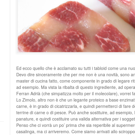
Ed ecco quello che è acclamato su tutti i tabloid come una nu
Devo dire sinceramente che per me non è una novità, sono ann
master di cucina fatto, come componente in grado di legare rita
ad esempio. Ma vista la ribalta di questo ingrediente, ad oper
Ferran Adrià (che simpatizza molto per il molecolare), vorrei 
Lo Zimolo, altro non è che un legante proteico a base enzimati
carne, è in grado di cicatrizzarla, e quindi permetterci di fare 
terrine di carne o di pesce. Può anche sostituire, ad esempio, l
panature, e quindi costituire una valida alternativa per i soggetti
Penso che ci vorrà un po’ prima che sia reperibile al supermer
casalinga, ma ci arriveremo. Come siamo arrivati allo sciroppo d