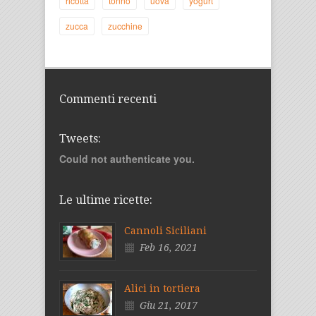
ricotta
tonno
uova
yogurt
zucca
zucchine
Commenti recenti
Tweets:
Could not authenticate you.
Le ultime ricette:
Cannoli Siciliani
Feb 16, 2021
Alici in tortiera
Giu 21, 2017