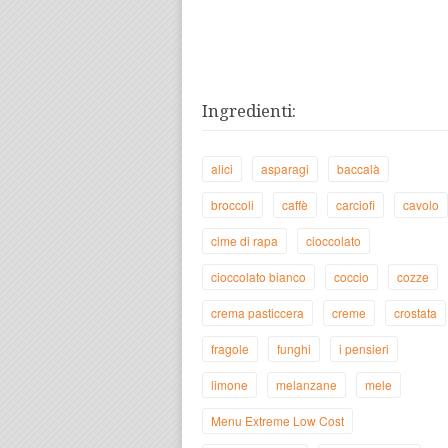
Ingredienti:
alici
asparagi
baccalà
broccoli
caffè
carciofi
cavolo
cime di rapa
cioccolato
cioccolato bianco
coccio
cozze
crema pasticcera
creme
crostata
fragole
funghi
i pensieri
limone
melanzane
mele
Menu Extreme Low Cost