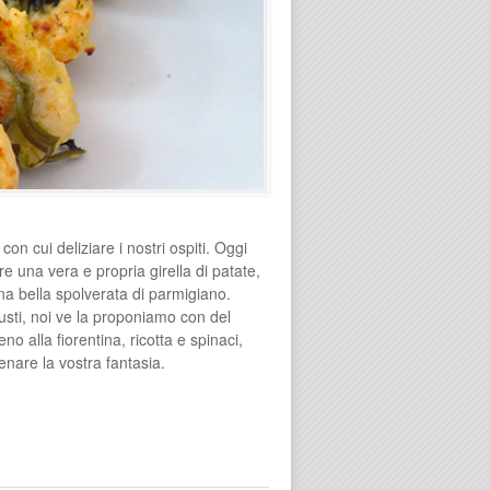
on cui deliziare i nostri ospiti. Oggi
e una vera e propria girella di patate,
na bella spolverata di parmigiano.
usti, noi ve la proponiamo con del
o alla fiorentina, ricotta e spinaci,
nare la vostra fantasia.