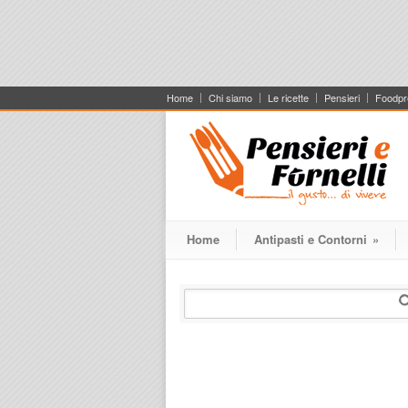
Home
Chi siamo
Le ricette
Pensieri
Foodpr
Home
Antipasti e Contorni
»