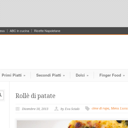
ess
ABC in cucina
Ricette Napoletane
Primi Piatti
»
Secondi Piatti
»
Dolci
»
Finger Food
»
Rollè di patate
cime di rapa
,
Menu Luxur
Dicembre 18, 2013
by Eva Scialò