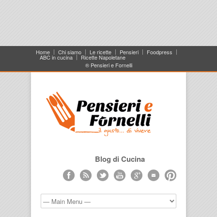
Home
Chi siamo
Le ricette
Pensieri
Foodpress
ABC in cucina
Ricette Napoletane
® Pensieri e Fornelli
Blog di Cucina