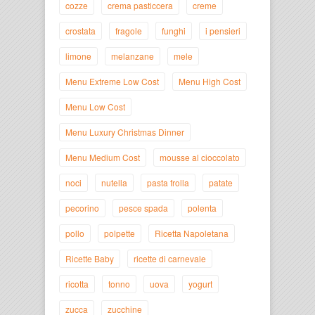
cozze
crema pasticcera
creme
crostata
fragole
funghi
i pensieri
limone
melanzane
mele
Menu Extreme Low Cost
Menu High Cost
Menu Low Cost
Menu Luxury Christmas Dinner
Menu Medium Cost
mousse al cioccolato
noci
nutella
pasta frolla
patate
pecorino
pesce spada
polenta
pollo
polpette
Ricetta Napoletana
Ricette Baby
ricette di carnevale
ricotta
tonno
uova
yogurt
zucca
zucchine