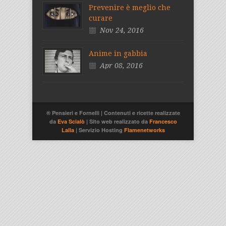
Prevenire è meglio che
curare
Nov 24, 2016
Anime in gabbia
Apr 08, 2016
® Pensieri e Fornelli | Contenuti e ricette realizzate
da
Eva Scialò
| Sito web realizzato da
Francesco
Lalla
| Servizio Hosting
Flamenetworks