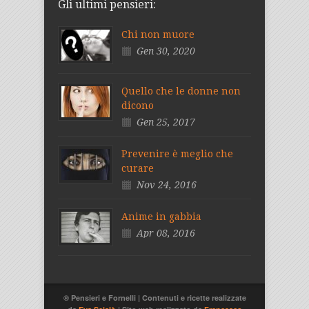
Gli ultimi pensieri:
Chi non muore
Gen 30, 2020
Quello che le donne non
dicono
Gen 25, 2017
Prevenire è meglio che
curare
Nov 24, 2016
Anime in gabbia
Apr 08, 2016
® Pensieri e Fornelli | Contenuti e ricette realizzate