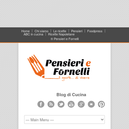
Home
Chi siamo
Le ricette
Pensieri
Foodpress
ABC in cucina
Ricette Napoletane
® Pensieri e Fornelli
Blog di Cucina