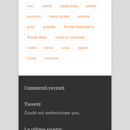
noci
nutella
pasta frolla
patate
pecorino
pesce spada
polenta
pollo
polpette
Ricetta Napoletana
Ricette Baby
ricette di carnevale
ricotta
tonno
uova
yogurt
zucca
zucchine
Commenti recenti
Tweets:
Could not authenticate you.
Le ultime ricette: