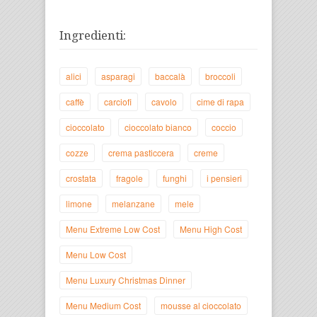
Ingredienti:
alici
asparagi
baccalà
broccoli
caffè
carciofi
cavolo
cime di rapa
cioccolato
cioccolato bianco
coccio
cozze
crema pasticcera
creme
crostata
fragole
funghi
i pensieri
limone
melanzane
mele
Menu Extreme Low Cost
Menu High Cost
Menu Low Cost
Menu Luxury Christmas Dinner
Menu Medium Cost
mousse al cioccolato