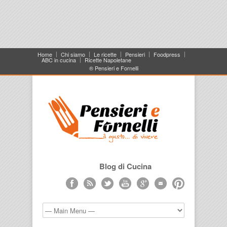
Home
Chi siamo
Le ricette
Pensieri
Foodpress
ABC in cucina
Ricette Napoletane
® Pensieri e Fornelli
Blog di Cucina