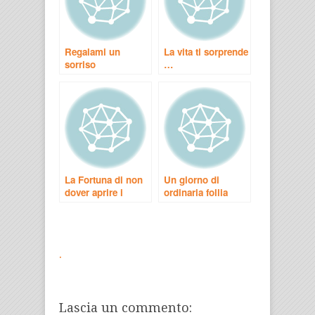
Regalami un
La vita ti sorprende
sorriso
…
La Fortuna di non
Un giorno di
dover aprire i
ordinaria follia
Barattoli
.
Lascia un commento: