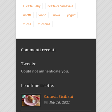
Ricette Baby
ricette di carnevale
ricotta
tonno
uova
yogurt
zucca
zucchine
Commenti recenti
Tweets:
Could not authenticate you.
Le ultime ricette:
Cannoli Siciliani
Feb 16, 2021