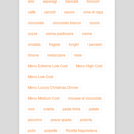
alici
asparagi
baccalà
broccoli
caffè
carciofi
cavolo
cime di rapa
cioccolato
cioccolato bianco
coccio
cozze
crema pasticcera
creme
crostata
fragole
funghi
i pensieri
limone
melanzane
mele
Menu Extreme Low Cost
Menu High Cost
Menu Low Cost
Menu Luxury Christmas Dinner
Menu Medium Cost
mousse al cioccolato
noci
nutella
pasta frolla
patate
pecorino
pesce spada
polenta
pollo
polpette
Ricetta Napoletana