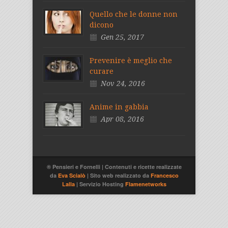
Quello che le donne non
dicono
Gen 25, 2017
Prevenire è meglio che
curare
Nov 24, 2016
Anime in gabbia
Apr 08, 2016
® Pensieri e Fornelli | Contenuti e ricette realizzate
da
Eva Scialò
| Sito web realizzato da
Francesco
Lalla
| Servizio Hosting
Flamenetworks