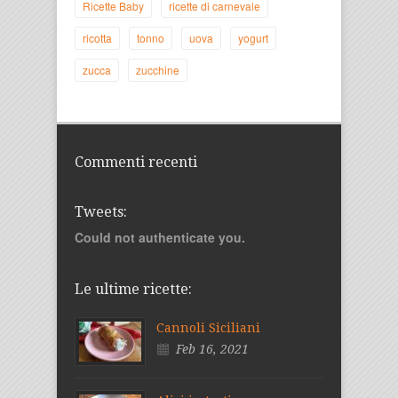
Ricette Baby
ricette di carnevale
ricotta
tonno
uova
yogurt
zucca
zucchine
Commenti recenti
Tweets:
Could not authenticate you.
Le ultime ricette:
Cannoli Siciliani
Feb 16, 2021