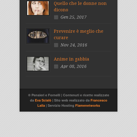
Quello che le donne non
dicono
Gen 25, 2017
Prevenire è meglio che
curare
Nov 24, 2016
Anime in gabbia
Apr 08, 2016
® Pensieri e Fornelli | Contenuti e ricette realizzate
da
Eva Scialò
| Sito web realizzato da
Francesco
Lalla
| Servizio Hosting
Flamenetworks