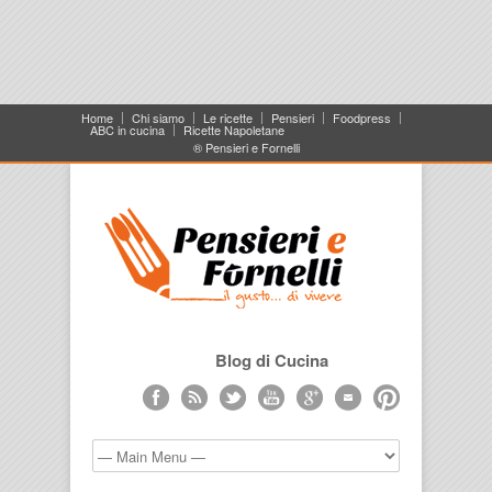
Home
Chi siamo
Le ricette
Pensieri
Foodpress
ABC in cucina
Ricette Napoletane
® Pensieri e Fornelli
Blog di Cucina