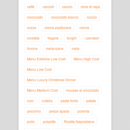
caffè
carciofi
cavolo
cime di rapa
cioccolato
cioccolato bianco
coccio
cozze
crema pasticcera
creme
crostata
fragole
funghi
i pensieri
limone
melanzane
mele
Menu Extreme Low Cost
Menu High Cost
Menu Low Cost
Menu Luxury Christmas Dinner
Menu Medium Cost
mousse al cioccolato
noci
nutella
pasta frolla
patate
pecorino
pesce spada
polenta
pollo
polpette
Ricetta Napoletana