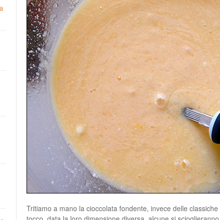
a
Tritiamo a mano la cioccolata fondente, invece delle classich
tocco, data la loro dimensione diversa, alcune si scioglierann