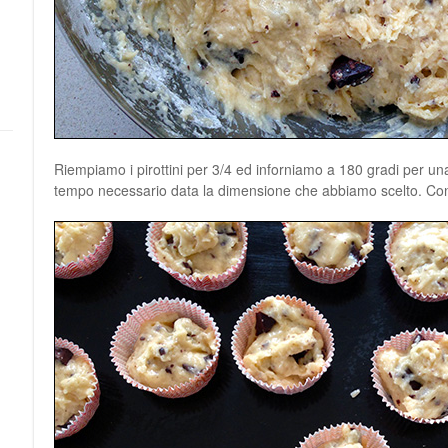
Riempiamo i pirottini per 3/4 ed inforniamo a 180 gradi per un
tempo necessario data la dimensione che abbiamo scelto. Contr