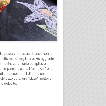
io postarvi il classico bianco con le
smette mai di migliorare. Ho aggiunto
del muffin, veramente semplice e
o, in parole dialettali “annozza” eheh.
 di oltre oceano mi diranno che in
chifezze sulla loro “pizza” mattone.
mo dolcetto.