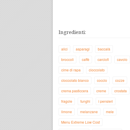
Ingredienti:
alici
asparagi
baccalà
broccoli
caffè
carciofi
cavolo
cime di rapa
cioccolato
cioccolato bianco
coccio
cozze
crema pasticcera
creme
crostata
fragole
funghi
i pensieri
limone
melanzane
mele
Menu Extreme Low Cost