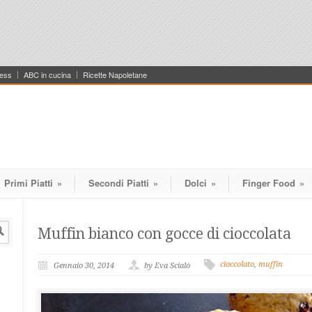
ess
ABC in cucina
Ricette Napoletane
Primi Piatti
»
Secondi Piatti
»
Dolci
»
Finger Food
»
Muffin bianco con gocce di cioccolata
cioccolato
,
muffin
Gennaio 30, 2014
by Eva Scialò