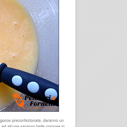
e gocce preconfezionate, daranno un
o, ed alcune saranno belle corpose in