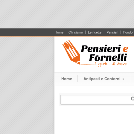
Home
Chi siamo
Le ricette
Pensieri
Foodpr
Home
Antipasti e Contorni
»