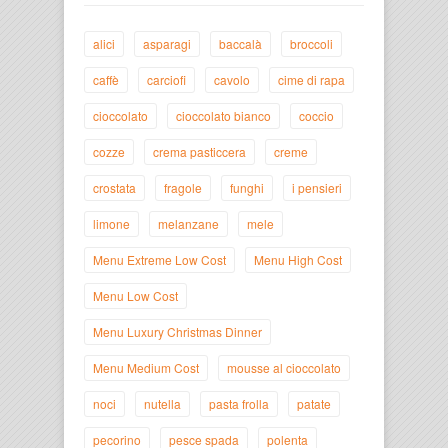
alici
asparagi
baccalà
broccoli
caffè
carciofi
cavolo
cime di rapa
cioccolato
cioccolato bianco
coccio
cozze
crema pasticcera
creme
crostata
fragole
funghi
i pensieri
limone
melanzane
mele
Menu Extreme Low Cost
Menu High Cost
Menu Low Cost
Menu Luxury Christmas Dinner
Menu Medium Cost
mousse al cioccolato
noci
nutella
pasta frolla
patate
pecorino
pesce spada
polenta