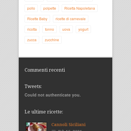
pollo
polpette
Ricetta Napoletana
Ricette Baby
ricette di carnevale
ricotta
tonno
uova
yogurt
zucca
zucchine
Commenti recenti
Tweets:
Could not authenticate you.
Le ultime ricette:
Cannoli Siciliani