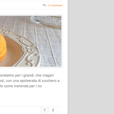
0 Comment
uonissimo per i grandi, che magari
osì, con una spolverata di zucchero a
rlo come merenda per i no
1
2