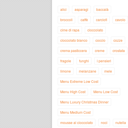
alici
asparagi
baccalà
broccoli
caffè
carciofi
cavolo
cime di rapa
cioccolato
cioccolato bianco
coccio
cozze
crema pasticcera
creme
crostata
fragole
funghi
i pensieri
limone
melanzane
mele
Menu Extreme Low Cost
Menu High Cost
Menu Low Cost
Menu Luxury Christmas Dinner
Menu Medium Cost
mousse al cioccolato
noci
nutella