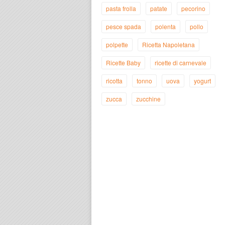
pasta frolla
patate
pecorino
pesce spada
polenta
pollo
polpette
Ricetta Napoletana
Ricette Baby
ricette di carnevale
ricotta
tonno
uova
yogurt
zucca
zucchine