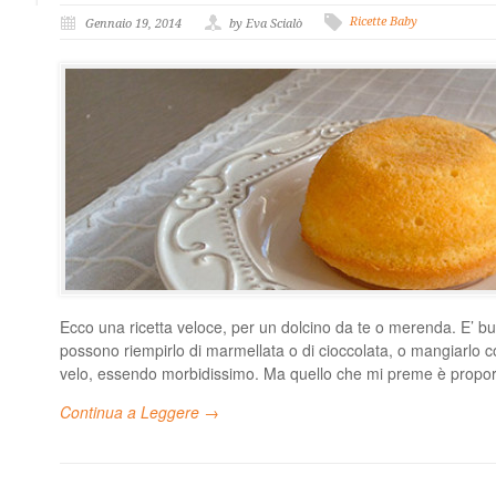
Ricette Baby
Gennaio 19, 2014
by Eva Scialò
Ecco una ricetta veloce, per un dolcino da te o merenda. E’ b
possono riempirlo di marmellata o di cioccolata, o mangiarlo c
velo, essendo morbidissimo. Ma quello che mi preme è propo
Continua a Leggere →