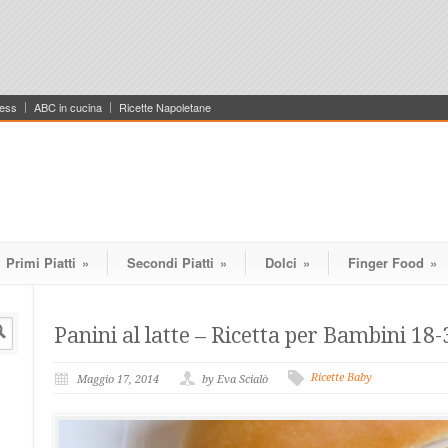
ess
ABC in cucina
Ricette Napoletane
Primi Piatti
»
Secondi Piatti
»
Dolci
»
Finger Food
»
Panini al latte – Ricetta per Bambini 18
Ricette Baby
Maggio 17, 2014
by Eva Scialò