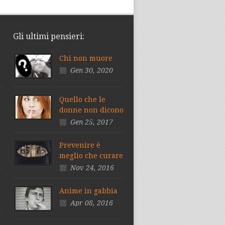
Gli ultimi pensieri:
Chi non muore
Gen 30, 2020
Quello che le
donne non dicono
Gen 25, 2017
Prevenire è
meglio che curare
Nov 24, 2016
Anime in gabbia
Apr 08, 2016