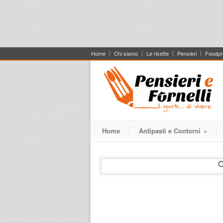
Home
Chi siamo
Le ricette
Pensieri
Foodpr
Home
Antipasti e Contorni
»