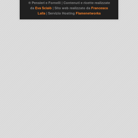
® Pensieri e Fornelli | Contenuti e ricette realizzate
da
Eva Scialò
| Sito web realizzato da
Francesco
Lalla
| Servizio Hosting
Flamenetworks