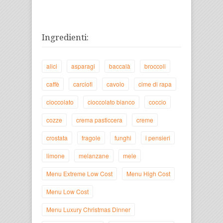
Ingredienti:
alici
asparagi
baccalà
broccoli
caffè
carciofi
cavolo
cime di rapa
cioccolato
cioccolato bianco
coccio
cozze
crema pasticcera
creme
crostata
fragole
funghi
i pensieri
limone
melanzane
mele
Menu Extreme Low Cost
Menu High Cost
Menu Low Cost
Menu Luxury Christmas Dinner