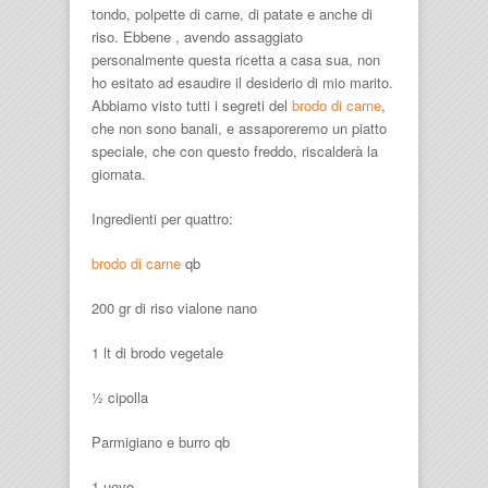
tondo, polpette di carne, di patate e anche di
riso. Ebbene , avendo assaggiato
personalmente questa ricetta a casa sua, non
ho esitato ad esaudire il desiderio di mio marito.
Abbiamo visto tutti i segreti del
brodo di carne
,
che non sono banali, e assaporeremo un piatto
speciale, che con questo freddo, riscalderà la
giornata.
Ingredienti per quattro:
brodo di carne
qb
200 gr di riso vialone nano
1 lt di brodo vegetale
½ cipolla
Parmigiano e burro qb
1 uovo