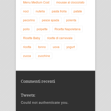
Menu Medium Cost
mousse al cioccolato
noci
nutella
pasta frolla
patate
pecorino
pesce spada
polenta
pollo
polpette
Ricetta Napoletana
Ricette Baby
ricette di carnevale
ricotta
tonno
uova
yogurt
zucca
zucchine
Commenti recenti
Tweets:
Could not authenticate you.