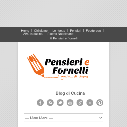
Home
Chi siamo
Le ricette
Pensieri
Foodpress
ABC in cucina
Ricette Napoletane
® Pensieri e Fornelli
Blog di Cucina