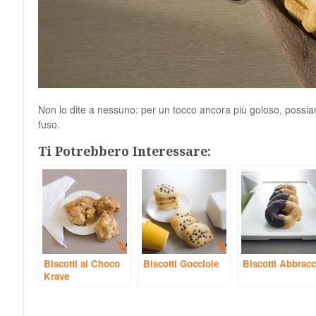
Non lo dite a nessuno: per un tocco ancora più goloso, possiam
fuso.
Ti Potrebbero Interessare:
Biscotti ai Choco
Biscotti Gocciole
Biscotti Abbracc
Krave