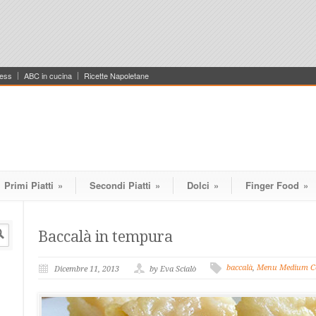
ess
ABC in cucina
Ricette Napoletane
Primi Piatti
»
Secondi Piatti
»
Dolci
»
Finger Food
»
Baccalà in tempura
baccalà
,
Menu Medium C
Dicembre 11, 2013
by Eva Scialò