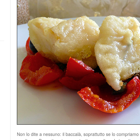
Non lo dite a nessuno: il baccalà, soprattutto se lo compriamo g