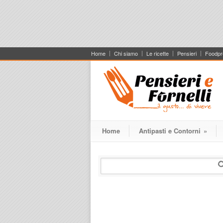
Home
Chi siamo
Le ricette
Pensieri
Foodpr
Home
Antipasti e Contorni
»