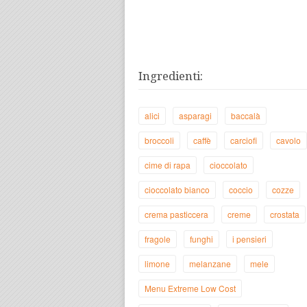
Ingredienti:
alici
asparagi
baccalà
broccoli
caffè
carciofi
cavolo
cime di rapa
cioccolato
cioccolato bianco
coccio
cozze
crema pasticcera
creme
crostata
fragole
funghi
i pensieri
limone
melanzane
mele
Menu Extreme Low Cost